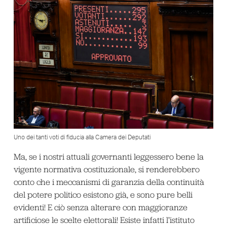
Uno dei tanti voti di fiducia alla Camera dei Deputati
Ma, se i nostri attuali governanti leggessero bene la
vigente normativa costituzionale, si renderebbero
conto che i meccanismi di garanzia della continuità
del potere politico esistono già, e sono pure belli
evidenti! E ciò senza alterare con maggioranze
artificiose le scelte elettorali! Esiste infatti l’istituto