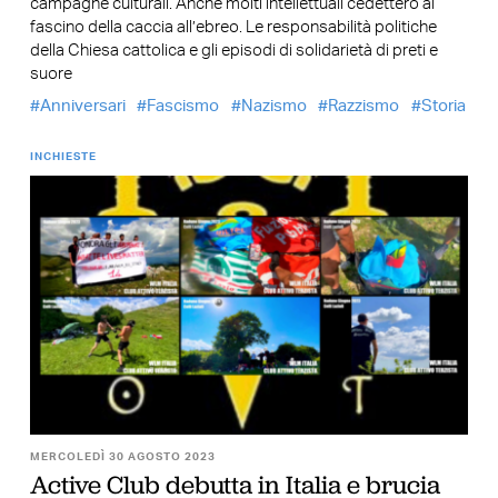
campagne culturali. Anche molti intellettuali cedettero al
fascino della caccia all’ebreo. Le responsabilità politiche
della Chiesa cattolica e gli episodi di solidarietà di preti e
suore
Anniversari
Fascismo
Nazismo
Razzismo
Storia
INCHIESTE
MERCOLEDÌ 30 AGOSTO 2023
Active Club debutta in Italia e brucia