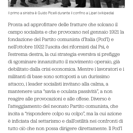
Il primo a sinistra è Guido Picelli durante il confino a Lipari (wikipedia)
Pronta ad approfittare delle fratture che solcano il
campo socialista e che provocano nel gennaio 1921 la
fondazione del Partito comunista d’Italia (Pcd’I) e
nell’ottobre 1922 l’uscita dei riformisti dal Psi, è
l’estrema destra, la cui strategia eversiva si prefigge
di sgominare innanzitutto il movimento operaio, già
debilitato dalla crisi economica. Mentre i lavoratori e i
militanti di base sono sottoposti a un durissimo
attacco, i leader socialisti invitano alla calma, a
mantenere una “savia e oculata passività”, a non
reagire alle provocazioni e alle offese. Diverso è
l’atteggiamento del neonato Partito comunista, che
incita a “rispondere colpo su colpo”, ma la cui azione
è inficiata dal settarismo e dall’ostilità nei confronti di
tutto ciò che non possa dirigere direttamente. Il Pcd’I