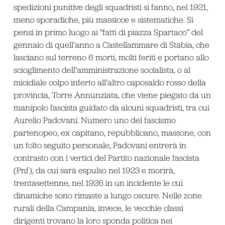
spedizioni punitive degli squadristi si fanno, nel 1921,
meno sporadiche, più massicce e sistematiche. Si
pensi in primo luogo ai “fatti di piazza Spartaco” del
gennaio di quell’anno a Castellammare di Stabia, che
lasciano sul terreno 6 morti, molti feriti e portano allo
scioglimento dell’amministrazione socialista, o al
micidiale colpo inferto all’altro caposaldo rosso della
provincia, Torre Annunziata, che viene piegato da un
manipolo fascista guidato da alcuni squadristi, tra cui
Aurelio Padovani. Numero uno del fascismo
partenopeo, ex capitano, repubblicano, massone, con
un folto seguito personale, Padovani entrerà in
contrasto con i vertici del Partito nazionale fascista
(Pnf), da cui sarà espulso nel 1923 e morirà,
trentasettenne, nel 1926 in un incidente le cui
dinamiche sono rimaste a lungo oscure. Nelle zone
rurali della Campania, invece, le vecchie classi
dirigenti trovano la loro sponda politica nei