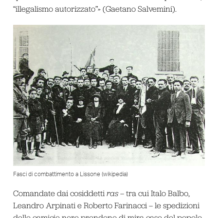
“illegalismo autorizzato”» (Gaetano Salvemini).
Fasci di combattimento a Lissone (wikipedia)
Comandate dai cosiddetti
ras
– tra cui Italo Balbo,
Leandro Arpinati e Roberto Farinacci – le spedizioni
delle camicie nere prendono di mira case del popolo,