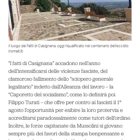
Il luogo dei fatti di Casignana, oggi riqualificato nel centenario dell’eccidio
(romait.it)
“I fatti di Casignana” accadono nell’anno
dell’intensificarsi delle violenze fasciste, del
clamoroso fallimento dello “sciopero generale
legalitario” indetto dall’Alleanza del lavoro – la
“Caporetto del socialismo”, come lo definirà poi
Filippo Turati – che offre per contro ai fascisti il 1°
agosto l’opportunità per esibire la loro protervia e
accreditarsi paradossalmente come tutori dell’ordine.
Inoltre, le forze capitanate da Mussolini si giovano
sempre più dei favori della stampa benpensante e