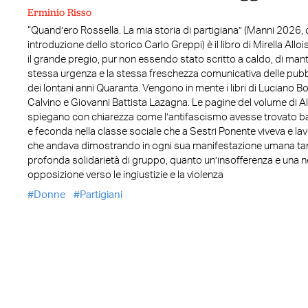
Erminio Risso
“Quand’ero Rossella. La mia storia di partigiana” (Manni 2026,
introduzione dello storico Carlo Greppi) è il libro di Mirella Allo
il grande pregio, pur non essendo stato scritto a caldo, di man
stessa urgenza e la stessa freschezza comunicativa delle pubb
dei lontani anni Quaranta. Vengono in mente i libri di Luciano Bol
Calvino e Giovanni Battista Lazagna. Le pagine del volume di Al
spiegano con chiarezza come l’antifascismo avesse trovato ba
e feconda nella classe sociale che a Sestri Ponente viveva e lav
che andava dimostrando in ogni sua manifestazione umana ta
profonda solidarietà di gruppo, quanto un’insofferenza e una n
opposizione verso le ingiustizie e la violenza
Donne
Partigiani