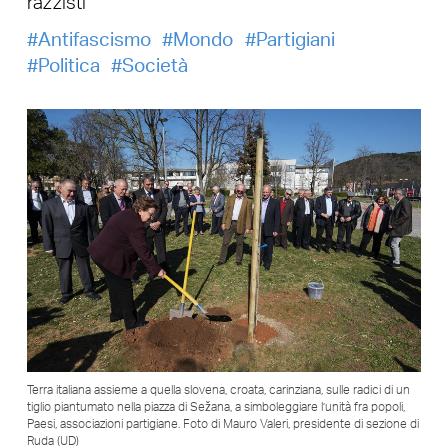
razzisti
Antifascismo
Mondo
Partigiani
Politica
Società
Terra italiana assieme a quella slovena, croata, carinziana, sulle radici di un
tiglio piantumato nella piazza di Sežana, a simboleggiare l’unità fra popoli,
Paesi, associazioni partigiane. Foto di Mauro Valeri, presidente di sezione di
Ruda (UD)