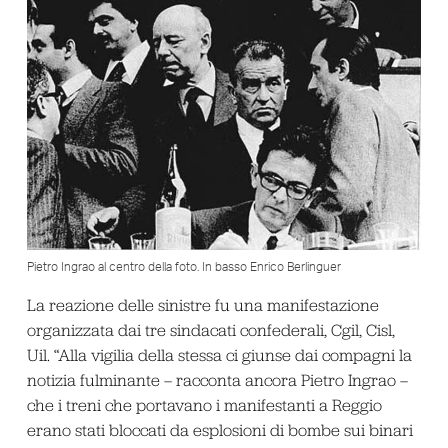
Pietro Ingrao al centro della foto. In basso Enrico Berlinguer
La reazione delle sinistre fu una manifestazione
organizzata dai tre sindacati confederali, Cgil, Cisl,
Uil. “Alla vigilia della stessa ci giunse dai compagni la
notizia fulminante – racconta ancora Pietro Ingrao –
che i treni che portavano i manifestanti a Reggio
erano stati bloccati da esplosioni di bombe sui binari