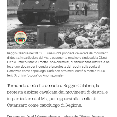
Reggio Calabria nel 1970. Fu una rivolta popolare cavalcata dai movimenti
di destra, in particolare dal Msi. L’esponente missino e sindacalista Cisnal
Ciccio Franco rilanciò il motto “boia chi molla”, di dannunziana matrice e ne
fece uno slogan per incendiare la protesta dei reggini sulla scelta di
Catanzaro come capoluogo. Durò ben otto mesi, costò 5 morti e 2.000
feriti (Archivio fotografico Anpi nazionale)
Tornando a ciò che accade a Reggio Calabria, la
protesta esplose cavalcata dai movimenti di destra, e
in particolare dal Msi, per opporsi alla scelta di
Catanzaro come capoluogo di Regione.
Da tempo “nel Mezzogiorno – ricorda Pietro Ingrao –