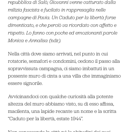
repubblica di Salò; Giovanni venne catturato dalla
milizia fascista e fucilato in rappresaglia nelle
campagne di Pavia. Un Caduto per la libertà forse
dimenticato, e che perciò va ricordato con affetto e
rispetto. Lo fanno con poche ed emozionanti parole
Monica e Annalisa (
ndr
).
Nella città dove siamo arrivati, nel punto in cui
rotatorie, semafori e condomini, cedono il passo alla
sopravvissuta campagna, ci siamo imbattuti in un
possente muro di cinta a una villa che immaginiamo
essere signorile.
Avvicinandoci con qualche curiosità alla potente
altezza del muro abbiamo visto, su di esso affissa,
macilenta, una lapide recante un nome e la scritta
“Caduto per la libertà, estate 1944”.
Non conoscendo la città né le abitudini dei suoi