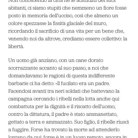
abitanti, ci siamo stupiti che nemmeno un fiore fosse
posto in memoria dell’ucciso, così che almeno un
colore spezzasse la fissità glaciale del muro,
ricordando il sacrificio di una vita per un bene che,
venendo noi da altrove, crediamo essere collettivo: la
libertà.
Un uomo già anziano, con un cane dorato
scorrazzante accanto al suo passo, a noi che
domandavamo le ragioni di questa indifferente
barbarie ci ha detto: «Il fucilato era un padre.
Facendosi avanti tra neri soldati che battevano la
campagna cercando i ribelli nella lotta anche qui
combattuta per la dignità e il riscatto dell’uomo,
contro la dittatura, il padre è stato ammanettato,
gettato a terra e ammazzato. Suo figlio, il ribelle riuscì
a fuggire. Forse ha trovato la morte ad attenderlo
lontano da qui; forse è in un luogo remoto, ancora in