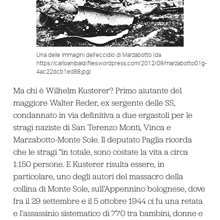
Una delle immagini dell’eccidio di Marzabotto (da
https://carloanibaldi.files.wordpress.com/2012/09/marzabotto01g-
4ac22dcb1ed88.jpg)
Ma chi è Wilhelm Kusterer? Primo aiutante del
maggiore Walter Reder, ex sergente delle SS,
condannato in via definitiva a due ergastoli per le
stragi naziste di San Terenzo Monti, Vinca e
Marzabotto-Monte Sole. Il deputato Paglia ricorda
che le stragi “in totale, sono costate la vita a circa
1.150 persone. E Kusterer risulta essere, in
particolare, uno degli autori del massacro della
collina di Monte Sole, sull’Appennino bolognese, dove
fra il 29 settembre e il 5 ottobre 1944 ci fu una retata
e l’assassinio sistematico di 770 tra bambini, donne e