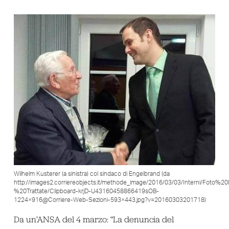
Wilhelm Kusterer (a sinistra) col sindaco di Engelbrand (da
http://images2.corriereobjects.it/methode_image/2016/03/03/Interni/Foto%20
%20Trattate/Clipboard-krjD-U43160458866419sOB-
1224×916@Corriere-Web-Sezioni-593×443.jpg?v=20160303201718)
Da un’ANSA del 4 marzo: “La denuncia del