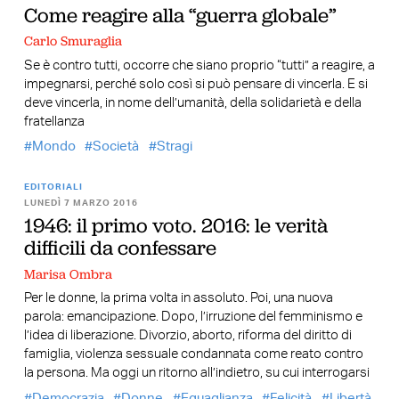
Come reagire alla “guerra globale”
Carlo Smuraglia
Se è contro tutti, occorre che siano proprio “tutti” a reagire, a
impegnarsi, perché solo così si può pensare di vincerla. E si
deve vincerla, in nome dell’umanità, della solidarietà e della
fratellanza
Mondo
Società
Stragi
EDITORIALI
LUNEDÌ 7 MARZO 2016
1946: il primo voto. 2016: le verità
difficili da confessare
Marisa Ombra
Per le donne, la prima volta in assoluto. Poi, una nuova
parola: emancipazione. Dopo, l’irruzione del femminismo e
l’idea di liberazione. Divorzio, aborto, riforma del diritto di
famiglia, violenza sessuale condannata come reato contro
la persona. Ma oggi un ritorno all’indietro, su cui interrogarsi
Democrazia
Donne
Eguaglianza
Felicità
Libertà