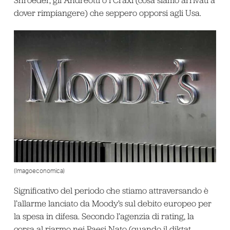
Shroeder, gli Andreotti o i Craxi (cosa siamo arrivati a
dover rimpiangere) che seppero opporsi agli Usa.
(Imagoeconomica)
Significativo del periodo che stiamo attraversando è
l’allarme lanciato da Moody’s sul debito europeo per
la spesa in difesa. Secondo l’agenzia di rating, la
corsa al riarmo nei Paesi Nato (quando il diktat