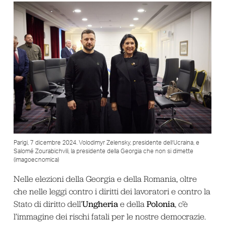
Parigi, 7 dicembre 2024. Volodimyr Zelensky, presidente dell’Ucraina, e
Salomé Zourabichvili, la presidente della Georgia che non si dimette
(imagoecnomica)
Nelle elezioni della Georgia e della Romania, oltre
che nelle leggi contro i diritti dei lavoratori e contro la
Ungheria
Polonia
Stato di diritto dell’
e della
, c’è
l’immagine dei rischi fatali per le nostre democrazie.