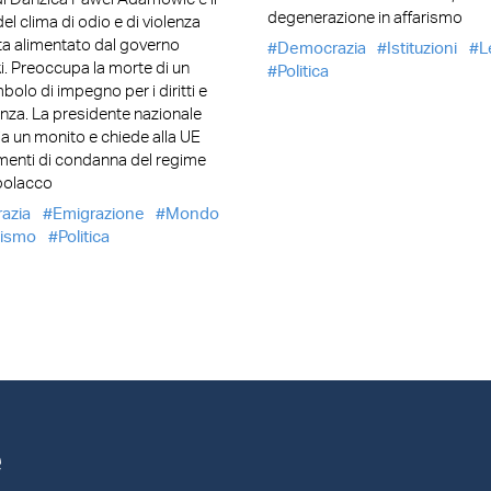
degenerazione in affarismo
del clima di odio e di violenza
a alimentato dal governo
Democrazia
Istituzioni
L
. Preoccupa la morte di un
Politica
olo di impegno per i diritti e
enza. La presidente nazionale
ia un monito e chiede alla UE
menti di condanna del regime
 polacco
azia
Emigrazione
Mondo
ismo
Politica
e