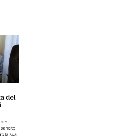
ta del
i
 per
e sancito
ro la sua