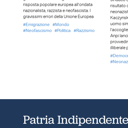
risposta popolare europea all’ondata
risultato 
nazionalista, razzista e neofascista. I
neonazist
gravissimi errori della Unione Europea
Kaczynski
uomo simb
Emigrazione
Mondo
l’accogli
Neofascismo
Politica
Razzismo
Anpi lanc
provvedi
illiberale
Democr
Neonaz
Patria Indipendent