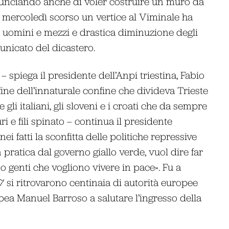
nnunciando anche di voler costruire un muro da
 E mercoledì scorso un vertice al Viminale ha
di uomini e mezzi e drastica diminuzione degli
unicato del dicastero.
– spiega il presidente dell’Anpi triestina, Fabio
fine dell’innaturale confine che divideva Trieste
gli italiani, gli sloveni e i croati che da sempre
i e fili spinato – continua il presidente
nei fatti la sconfitta delle politiche repressive
 pratica dal governo giallo verde, vuol dire far
so genti che vogliono vivere in pace». Fu a
7 si ritrovarono centinaia di autorità europee
ea Manuel Barroso a salutare l’ingresso della