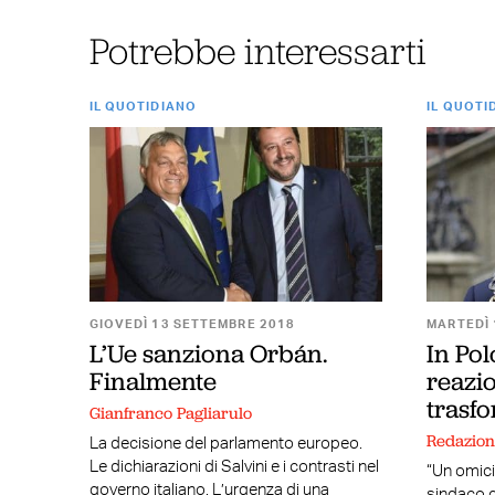
Potrebbe interessarti
IL QUOTIDIANO
IL QUOTI
GIOVEDÌ 13 SETTEMBRE 2018
MARTEDÌ 
L’Ue sanziona Orbán.
In Pol
Finalmente
reazio
trasf
Gianfranco Pagliarulo
Redazio
La decisione del parlamento europeo.
Le dichiarazioni di Salvini e i contrasti nel
“Un omici
governo italiano. L’urgenza di una
sindaco d