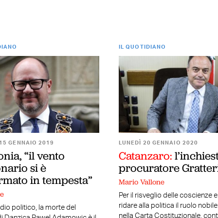
DIANO
IL QUOTIDIANO
15 GENNAIO 2019
LUNEDÌ 20 GENNAIO 2020
onia, “il vento
Catanzaro:
l’inchies
nario si è
procuratore Gratter
ormato in tempesta”
Mario Vallone
ne
Per il risveglio delle coscienze e
ridare alla politica il ruolo nobil
dio politico, la morte del
nella Carta Costituzionale, cont
i Danzica Pawel Adamowic è il