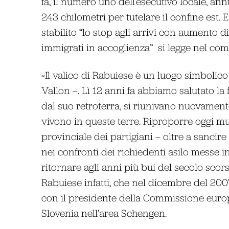
fa, il numero uno dell’esecutivo locale, a
243 chilometri per tutelare il confine est.
stabilito “lo stop agli arrivi con aumento 
immigrati in accoglienza” si legge nel com
«Il valico di Rabuiese è un luogo simbolico 
Vallon –. Lì 12 anni fa abbiamo salutato la 
dal suo retroterra, si riunivano nuovamente 
vivono in queste terre. Riproporre oggi mur
provinciale dei partigiani – oltre a sancire 
nei confronti dei richiedenti asilo messe in
ritornare agli anni più bui del secolo scor
Rabuiese infatti, che nel dicembre del 200
con il presidente della Commissione europ
Slovenia nell’area Schengen.