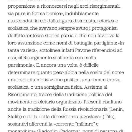
propensione a riconoscersi negli eroi risorgimentali,
sia pure in forma ironica», indubbiamente
assecondati in ciò dalla figura distaccata, retorica e
scolastica che avevano sempre avuto i protagonisti
dell’ottocentesca storica patria e che non favoriva la
loro assunzione come nomi di battaglia partigiana: «In
tanta varietà», sottolinea infatti Pavone riferendosi ad
essi, «il Risorgimento si affaccia con molta
parsimonia»
.
E, ancora una volta, è difficile
determinare quanto peso abbia nella scelta del nome
una esplicita motivazione politica, una reminiscenza
scolastica, o una somiglianza fisica. Assieme al
Risorgimento, tracce della tradizione politica del
movimento proletario organizzato. Presenti risultano
anche la tradizione della Russia rivoluzionaria (Lenin,
Stalin) o della «lotta di resistenza jugoslava» (Tito),
sostantivi afferenti la «corrente “militare” e
monarchica» (Badoglio, Cadorna), nomi di persona di