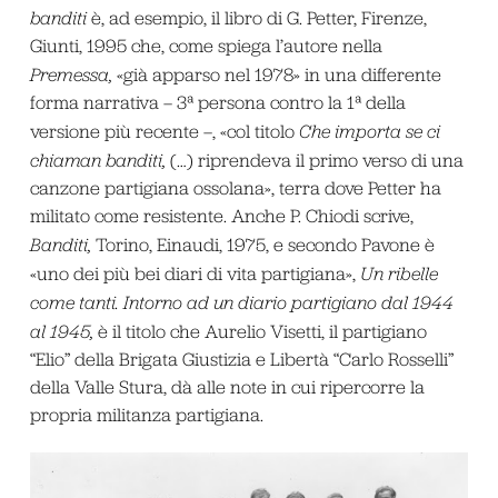
banditi
è, ad esempio, il libro di G. Petter, Firenze,
Giunti, 1995 che, come spiega l’autore nella
Premessa,
«già apparso nel 1978» in una differente
forma narrativa – 3ª persona contro la 1ª della
versione più recente –, «col titolo
Che importa se ci
chiaman banditi,
(…) riprendeva il primo verso di una
canzone partigiana ossolana», terra dove Petter ha
militato come resistente. Anche P. Chiodi scrive,
Banditi,
Torino, Einaudi, 1975, e secondo Pavone è
«uno dei più bei diari di vita partigiana»,
Un ribelle
come tanti. Intorno ad un diario partigiano dal 1944
al 1945,
è il titolo che Aurelio Visetti, il partigiano
“Elio” della Brigata Giustizia e Libertà “Carlo Rosselli”
della Valle Stura, dà alle note in cui ripercorre la
propria militanza partigiana.