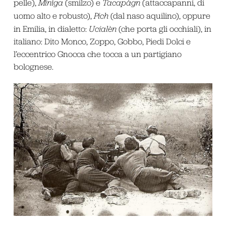
pelle),
Minìga
(smilzo) e
Tacapàgn
(attaccapanni, di
uomo alto e robusto),
Pich
(dal naso aquilino), oppure
in Emilia, in dialetto:
Ucialèn
(che porta gli occhiali), in
italiano: Dito Monco, Zoppo, Gobbo, Piedi Dolci e
l’eccentrico Gnocca che tocca a un partigiano
bolognese.