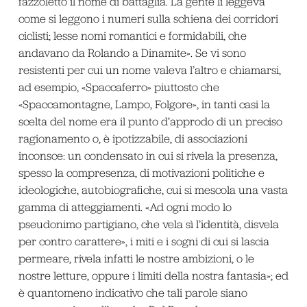
fazzoletto il nome di battaglia. La gente li leggeva
come si leggono i numeri sulla schiena dei corridori
ciclisti; lesse nomi romantici e formidabili, che
andavano da Rolando a Dinamite». Se vi sono
resistenti per cui un nome valeva l’altro e chiamarsi,
ad esempio, «Spaccaferro» piuttosto che
«Spaccamontagne, Lampo, Folgore», in tanti casi la
scelta del nome era il punto d’approdo di un preciso
ragionamento o, è ipotizzabile, di associazioni
inconsce: un condensato in cui si rivela la presenza,
spesso la compresenza, di motivazioni politiche e
ideologiche, autobiografiche, cui si mescola una vasta
gamma di atteggiamenti. «Ad ogni modo lo
pseudonimo partigiano, che vela sì l’identità, disvela
per contro carattere», i miti e i sogni di cui si lascia
permeare, rivela infatti le nostre ambizioni, o le
nostre letture, oppure i limiti della nostra fantasia»; ed
è quantomeno indicativo che tali parole siano