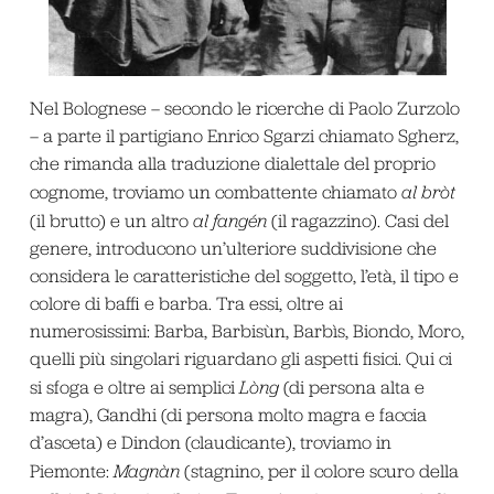
Nel Bolognese – secondo le ricerche di Paolo Zurzolo
– a parte il partigiano Enrico Sgarzi chiamato Sgherz,
che rimanda alla traduzione dialettale del proprio
cognome, troviamo un combattente chiamato
al bròt
(il brutto) e un altro
al fangén
(il ragazzino). Casi del
genere, introducono un’ulteriore suddivisione che
considera le caratteristiche del soggetto, l’età, il tipo e
colore di baffi e barba. Tra essi, oltre ai
numerosissimi: Barba, Barbisùn, Barbìs, Biondo, Moro,
quelli più singolari riguardano gli aspetti fisici. Qui ci
si sfoga e oltre ai semplici
Lòng
(di persona alta e
magra), Gandhi (di persona molto magra e faccia
d’asceta) e Dindon (claudicante), troviamo in
Piemonte:
Magnàn
(stagnino, per il colore scuro della