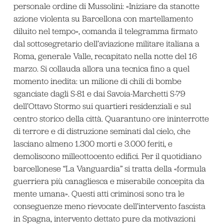
personale ordine di Mussolini: «Iniziare da stanotte
azione violenta su Barcellona con martellamento
diluito nel tempo», comanda il telegramma firmato
dal sottosegretario dell’aviazione militare italiana a
Roma, generale Valle, recapitato nella notte del 16
marzo. Si collauda allora una tecnica fino a quel
momento inedita: un milione di chili di bombe
sganciate dagli S-81 e dai Savoia-Marchetti S-79
dell’Ottavo Stormo sui quartieri residenziali e sul
centro storico della città. Quarantuno ore ininterrotte
di terrore e di distruzione seminati dal cielo, che
lasciano almeno 1.300 morti e 3.000 feriti, e
demoliscono milleottocento edifici. Per il quotidiano
barcellonese “La Vanguardia” si tratta della «formula
guerriera più canagliesca e miserabile concepita da
mente umana». Questi atti criminosi sono tra le
conseguenze meno rievocate dell’intervento fascista
in Spagna, intervento dettato pure da motivazioni