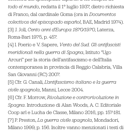
todo el mundo
, redatta il 1° luglio 1937, dietro richiesta
di Franco, dal cardinale Goma (ora in
Documentos
colectivos del episcopado español
, BAE, Madrid 1974).
[3] J. Joll,
Cento anni d’Europa 1870/1970
, Laterza,
Roma-Bari 1975, p. 457.
[4] I. Poerio e V. Sapere,
Vento del Sud. Gli antifascisti
meridionali nella guerra di Spagna
, Istituto “Ugo
Arcuri” per la storia dell’antifascismo e dell’Italia
contemporanea in provincia di Reggio Calabria, Villa
San Giovanni (RC) 2007.
[5] Cfr. G. Canali,
L’antifascismo italiano e la guerra
civile spagnola
, Manni, Lecce 2004.
[6] Cfr. F. Morrow,
Rivoluzione e controrivoluzione in
Spagna
. Introduzione di Alan Woods, A. C. Editoriale
Coop arl e Lucha de Classe, Milano 2016, pp. 157-181.
[7] P. Preston,
La guerra civile spagnola
, Mondadori,
Milano 1999, p. 156. Inoltre vanno menzionati i testi di