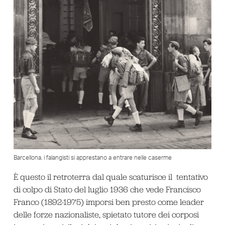
Barcellona. i falangisti si apprestano a entrare nelle caserme
È questo il retroterra dal quale scaturisce il tentativo
di colpo di Stato del luglio 1936 che vede Francisco
Franco (1892-1975) imporsi ben presto come leader
delle forze nazionaliste, spietato tutore dei corposi