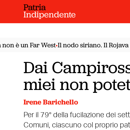
Patria
Indipendente
on è un Far West
Il nodo siriano. Il Rojava n
•
Dai Campirossi
miei non pote
Irene Barichello
Per il 79° della fucilazione dei sette
Comuni, ciascuno col proprio patr