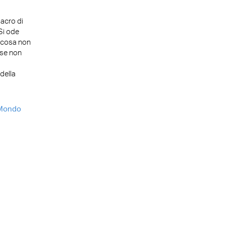
acro di
 Si ode
a cosa non
 se non
della
Mondo