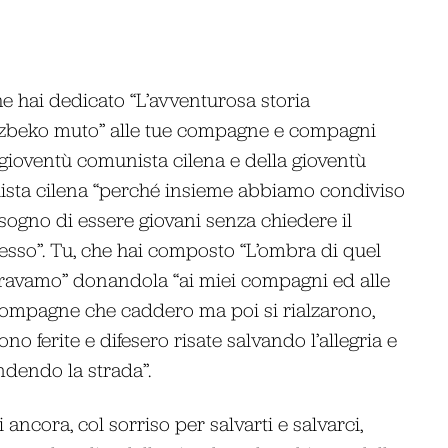
he hai dedicato “L’avventurosa storia
uzbeko muto” alle tue compagne e compagni
 gioventù comunista cilena e della gioventù
lista cilena “perché insieme abbiamo condiviso
l sogno di essere giovani senza chiedere il
sso”. Tu, che hai composto “L’ombra di quel
ravamo” donandola “ai miei compagni ed alle
ompagne che caddero ma poi si rialzarono,
no ferite e difesero risate salvando l’allegria e
ndendo la strada”.
 ancora, col sorriso per salvarti e salvarci,