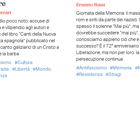
re
Ernesto Rossi
errari
Giornata della Memoria: il mass
rom e sinti da parte dei nazisti.
dio poco noto: accuse di
spesso il solenne “Mai più”; m
e vilipendio agli autori e
dovrebbe succedere “mai più”,
e del libro “Canti della Nuova
conosciamo appieno ciò che è
a spagnola” pubblicato nel
successo? È il 72° anniversario 
canto galiziano di un Cristo a
Liberazione, ma non per loro: la
e la barba
persecuzione continua
cismo
Cultura
Antifascismo
Memoria
azia
Libertà
Mondo
Resistenza
Stragi
nza