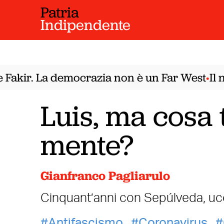
Patria
Indipendente
akir. La democrazia non è un Far West
Il no
•
Luis, ma cosa t
mente?
Gianfranco Pagliarulo
Cinquant’anni con Sepúlveda, ucc
Antifascismo
Coronavirus