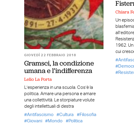
Fister
Chiara F
Un episo
blasfemia 
all’editor
Resistenz
1962. Un 
cui cresc
GIOVEDÌ 22 FEBBRAIO 2018
Antifas
Gramsci, la condizione
Democr
umana e l’indifferenza
Resiste
Lelio La Porta
L’esperienza in una scuola. Cos’è la
politica. Amare una persona e amare
una collettività. Le storpiature volute
degli intellettuali di destra
Antifascismo
Cultura
Filosofia
Giovani
Mondo
Politica