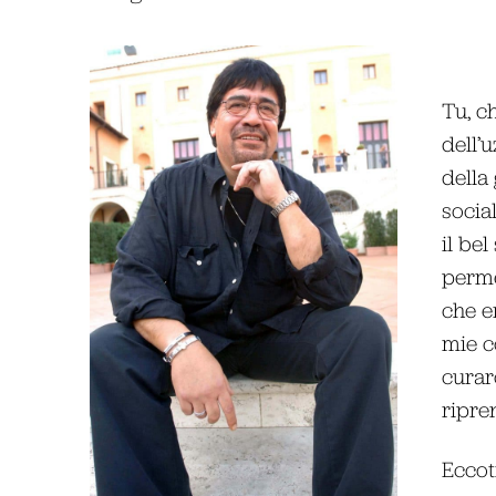
Tu, c
dell’
della
socia
il be
perme
che e
mie c
curaro
ripre
Eccoti