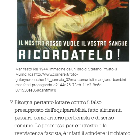
Manifesto Rsi, 1944. Immagine da un libro di Stefano Privato (il
Mulino) (da http://www.corriere.it/foto-
gallery/cronache/14_gennaio_02/ma-comunisti-mangiano-bambini-
manifesti-propaganda-d2144c26-73cb-11e3-8c6d-
871530ae059d.shtml#1)
Bisogna pertanto lottare contro il falso
presupposto dell’equiparabilità, fatto altrimenti
passare come criterio perbenista e di senso
comune. La premessa per contrastare la
reviviscenza fascista, è infatti il scindere il richiamo