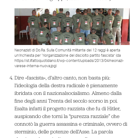
Neonazisti di Do.Ra. Sulla Comunità militante dei 12 raggi è aperta
un’inchiesta per “riorganizzazione del disciolto partito fascista” (da
https://st.ilfattoquotidiano.it/wp-content/uploads/2013/04/neonazi-
varese-interna-nuova.jpg)
Dire «fascista», d’altro canto, non basta più:
l’ideologia della destra radicale è pienamente
ibridata con il nazionalsocialismo. Almeno dalla
fine degli anni Trenta del secolo scorso in poi.
Esalta infatti il progetto razzista che fu di Hitler,
auspicando che torni la “purezza razziale” che
connotò la guerra assassina e criminale, ovvero di
sterminio, delle potenze dell’Asse. La parola