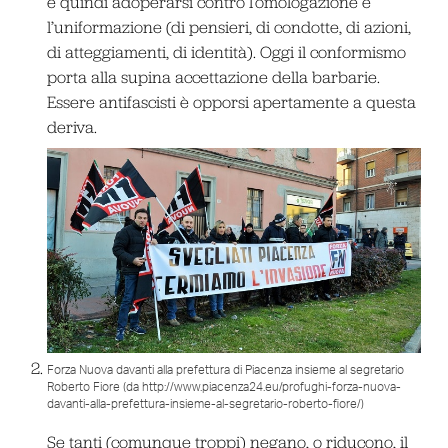
è quindi adoperarsi contro l’omologazione e
l’uniformazione (di pensieri, di condotte, di azioni,
di atteggiamenti, di identità). Oggi il conformismo
porta alla supina accettazione della barbarie.
Essere antifascisti è opporsi apertamente a questa
deriva.
Forza Nuova davanti alla prefettura di Piacenza insieme al segretario
Roberto Fiore (da http://www.piacenza24.eu/profughi-forza-nuova-
davanti-alla-prefettura-insieme-al-segretario-roberto-fiore/)
Se tanti (comunque troppi) negano, o riducono, il