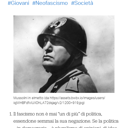
Giovani
Neofascismo
Società
Mussolini in elmetto (da https://assets.bwbx.io/images/users/
iqjWHBFdfxIU/iOhLA72dsjag/v2/1200×919.jpg)
Il fascismo non è mai “un di più” di politica,
essendone semmai la sua negazione. Se la politica
– in democrazia – è pluralismo di opinioni, di idee