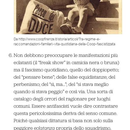
Da http://www.coopfirenze.it/storia/articoli/Tra-regime-e-
raccomandazioni-familiari:-vita-quotidiana-della-Coop-fascistizzata
Non debbono preoccupare le manifestazioni più
eclatanti (il “freak show” in camicia nera o bruna)
ma il fascismo quotidiano, quello del doppiopetto;
del “pensare bene”; delle false equidistanze; del
perbenismo; del “sì, ma…”; del “si stava meglio
quando si stava peggio” e così via. Una sorta di
catalogo degli orrori del ragionare per luoghi
comuni. Essere antifascisti vuole dire contrastare
questa pericolosissima deriva del senso comune.
Poiché qualsiasi dittatura si basa non solo sulla
peggiore
eclatanza
propria dello squadrismo,