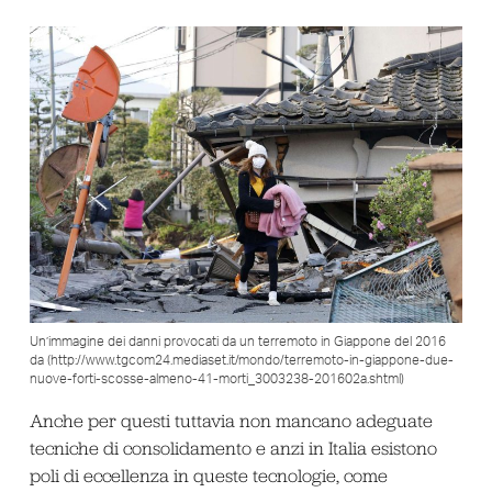
Un’immagine dei danni provocati da un terremoto in Giappone del 2016
da (http://www.tgcom24.mediaset.it/mondo/terremoto-in-giappone-due-
nuove-forti-scosse-almeno-41-morti_3003238-201602a.shtml)
Anche per questi tuttavia non mancano adeguate
tecniche di consolidamento e anzi in Italia esistono
poli di eccellenza in queste tecnologie, come