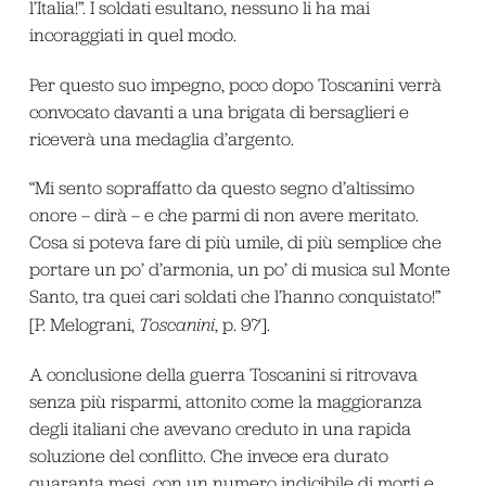
l’Italia!”. I soldati esultano, nessuno li ha mai
incoraggiati in quel modo.
Per questo suo impegno, poco dopo Toscanini verrà
convocato davanti a una brigata di bersaglieri e
riceverà una medaglia d’argento.
“Mi sento sopraffatto da questo segno d’altissimo
onore – dirà – e che parmi di non avere meritato.
Cosa si poteva fare di più umile, di più semplice che
portare un po’ d’armonia, un po’ di musica sul Monte
Santo, tra quei cari soldati che l’hanno conquistato!”
[P. Melograni,
Toscanini
, p. 97].
A conclusione della guerra Toscanini si ritrovava
senza più risparmi, attonito come la maggioranza
degli italiani che avevano creduto in una rapida
soluzione del conflitto. Che invece era durato
quaranta mesi, con un numero indicibile di morti e