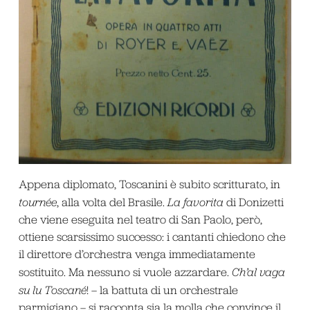
Appena diplomato, Toscanini è subito scritturato, in
tournée
, alla volta del Brasile.
La favorita
di Donizetti
che viene eseguita nel teatro di San Paolo, però,
ottiene scarsissimo successo: i cantanti chiedono che
il direttore d’orchestra venga immediatamente
sostituito. Ma nessuno si vuole azzardare.
Ch’al vaga
su lu Toscané
! – la battuta di un orchestrale
parmigiano – si racconta sia la molla che convince il