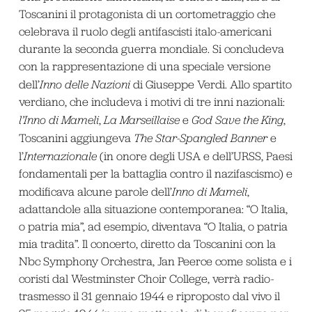
Toscanini il protagonista di un cortometraggio che
celebrava il ruolo degli antifascisti italo-americani
durante la seconda guerra mondiale. Si concludeva
con la rappresentazione di una speciale versione
dell’
Inno delle Nazioni
di Giuseppe Verdi. Allo spartito
verdiano, che includeva i motivi di tre inni nazionali:
l’Inno di Mameli
,
La Marseillaise
e
God Save the King
,
Toscanini aggiungeva
The Star-Spangled Banner
e
l’
Internazionale
(in onore degli USA e dell’URSS, Paesi
fondamentali per la battaglia contro il nazifascismo) e
modificava alcune parole dell’
Inno di Mameli
,
adattandole alla situazione contemporanea: “O Italia,
o patria mia”, ad esempio, diventava “O Italia, o patria
mia tradita”. Il concerto, diretto da Toscanini con la
Nbc Symphony Orchestra, Jan Peerce come solista e i
coristi dal Westminster Choir College, verrà radio-
trasmesso il 31 gennaio 1944 e riproposto dal vivo il