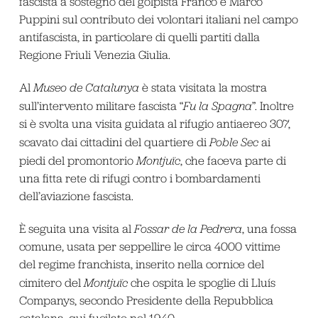
fascista a sostegno del golpista Franco e Marco
Puppini sul contributo dei volontari italiani nel campo
antifascista, in particolare di quelli partiti dalla
Regione Friuli Venezia Giulia.
Al
Museo de Catalunya
è stata visitata la mostra
sull’intervento militare fascista “
Fu la Spagna
”. Inoltre
si è svolta una visita guidata al rifugio antiaereo 307,
scavato dai cittadini del quartiere di
Poble Sec
ai
piedi del promontorio
Montjuïc
, che faceva parte di
una fitta rete di rifugi contro i bombardamenti
dell’aviazione fascista.
È seguita una visita al
Fossar de la Pedrera
, una fossa
comune, usata per seppellire le circa 4000 vittime
del regime franchista, inserito nella cornice del
cimitero del
Montjuïc
che ospita le spoglie di Lluís
Companys, secondo Presidente della Repubblica