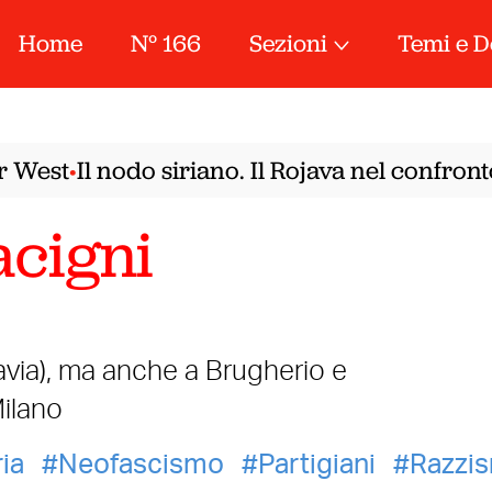
Home
N° 166
Sezioni
Temi e D
est
Il nodo siriano. Il Rojava nel confronto 
•
cigni
avia), ma anche a Brugherio e
ilano
ia
Neofascismo
Partigiani
Razzi