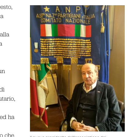
esto,
la
alla
a
un
dì
tario,
 ed ha
o che,