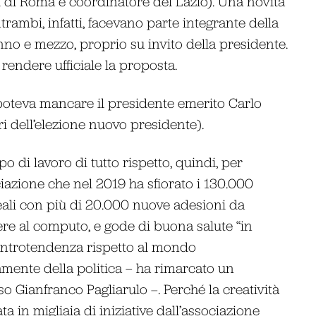
 di Roma e coordinatore del Lazio). Una novità
ntrambi, infatti, facevano parte integrante della
nno e mezzo, proprio su invito della presidente.
endere ufficiale la proposta.
n poteva mancare il presidente emerito Carlo
ri dell’elezione nuovo presidente).
o di lavoro di tutto rispetto, quindi, per
iazione che nel 2019 ha sfiorato i 130.000
 reali con più di 20.000 nuove adesioni da
re al computo, e gode di buona salute “in
ontrotendenza rispetto al mondo
amente della politica – ha rimarcato un
so Gianfranco Pagliarulo –. Perché la creatività
a in migliaia di iniziative dall’associazione