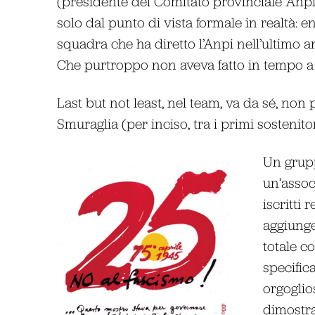
(presidente del Comitato provinciale Anpi
solo dal punto di vista formale in realtà: e
squadra che ha diretto l’Anpi nell’ultimo a
Che purtroppo non aveva fatto in tempo a r
Last but not least, nel team, va da sé, no
Smuraglia (per inciso, tra i primi sostenito
Un grupp
un’assoc
iscritti
aggiunge
totale c
specific
orgoglio
dimostrat