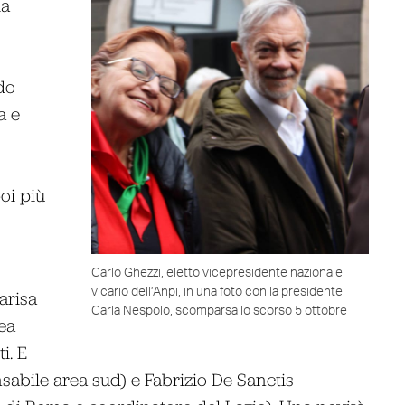
ia
do
a e
oi più
Carlo Ghezzi, eletto vicepresidente nazionale
vicario dell’Anpi, in una foto con la presidente
arisa
Carla Nespolo, scomparsa lo scorso 5 ottobre
ea
i. E
sabile area sud) e Fabrizio De Sanctis