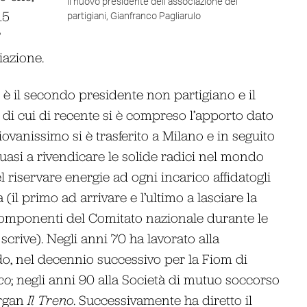
Il nuovo presidente dell’associazione dei
15
partigiani, Gianfranco Pagliarulo
7
iazione.
 è il secondo presidente non partigiano e il
di cui di recente si è compreso l’apporto dato
iovanissimo si è trasferito a Milano e in seguito
quasi a rivendicare le solide radici nel mondo
 riservare energie ad ogni incarico affidatogli
(il primo ad arrivare e l’ultimo a lasciare la
componenti del Comitato nazionale durante le
scrive). Negli anni 70 ha lavorato alla
o, nel decennio successivo per la Fiom di
co
; negli anni 90 alla Società di mutuo soccorso
organ
Il Treno
. Successivamente ha diretto il