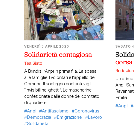
VENERDÌ 3 APRILE 2020
SABATO 4
Solidarietà contagiosa
Solida
corsa
Tea Sisto
Redazio
A Brindisi l’Anpi in prima fila. La spesa
alle famiglie. I volontari e l’appello del
Un primo 
Comune. Il sostegno costante agli
Anpi: Sam
“invisibili nei ghetti”. Le mascherine
Ravennat
confezionate dalle donne del comitato
Emilia
di quartiere
Anpi
Anpi
Antifascismo
Coronavirus
Democrazia
Emigrazione
Lavoro
Solidarietà