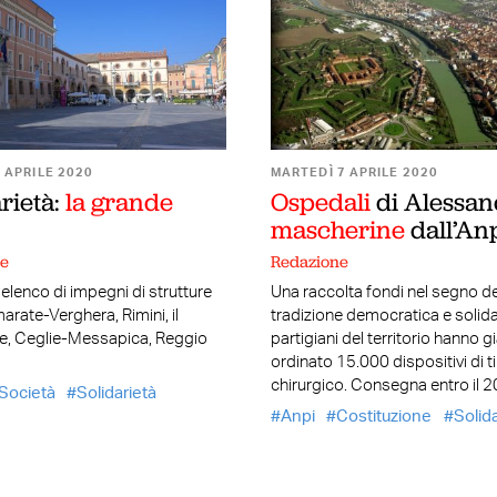
 APRILE 2020
MARTEDÌ 7 APRILE 2020
rietà:
la grande
Ospedali
di Alessan
mascherine
dall’An
ne
Redazione
elenco di impegni di strutture
Una raccolta fondi nel segno de
arate-Verghera, Rimini, il
tradizione democratica e solidal
e, Ceglie-Messapica, Reggio
partigiani del territorio hanno g
ordinato 15.000 dispositivi di t
chirurgico. Consegna entro il 20
Società
Solidarietà
Anpi
Costituzione
Solid