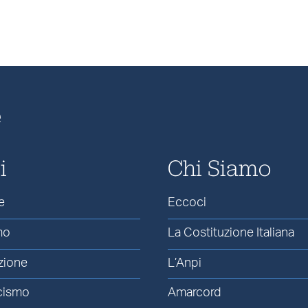
e
i
Chi Siamo
e
Eccoci
mo
La Costituzione Italiana
zione
L’Anpi
cismo
Amarcord