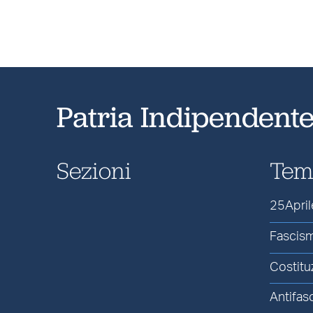
Patria Indipendent
Sezioni
Tem
25April
Fascis
Costitu
Antifas