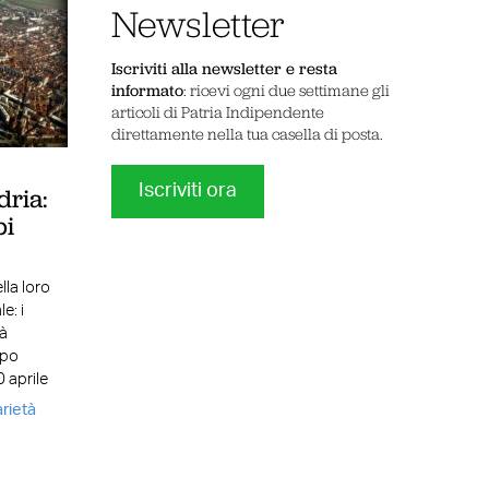
Newsletter
Iscriviti alla newsletter e resta
informato
: ricevi ogni due settimane gli
articoli di Patria Indipendente
direttamente nella tua casella di posta.
Iscriviti ora
dria:
pi
lla loro
e: i
ià
ipo
 aprile
arietà