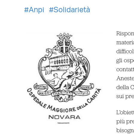
Anpi
Solidarietà
Rispon
materia
diffico
gli osp
contatt
Aneste
della C
sui pre
L’obiet
più pre
bisogno