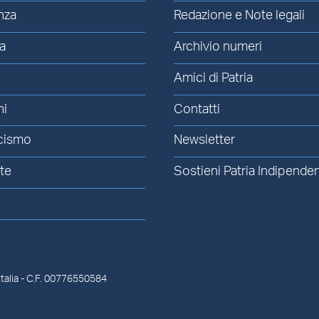
nza
Redazione e Note legali
a
Archivio numeri
Amici di Patria
ni
Contatti
cismo
Newsletter
te
Sostieni Patria Indipende
à
talia
- C.F. 00776550584