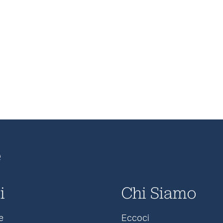
e
i
Chi Siamo
e
Eccoci