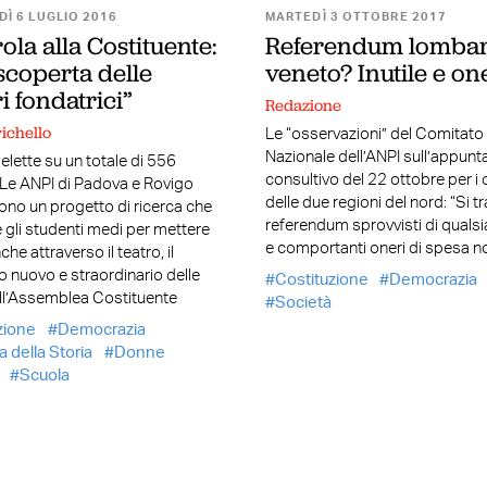
Ì 6 LUGLIO 2016
MARTEDÌ 3 OTTOBRE 2017
ola alla Costituente:
Referendum lomba
iscoperta delle
veneto? Inutile e o
 fondatrici”
Redazione
ichello
Le “osservazioni” del Comitato
Nazionale dell’ANPI sull’appun
elette su un totale di 556
consultivo del 22 ottobre per i c
 Le ANPI di Padova e Rovigo
delle due regioni del nord: “Si tr
no un progetto di ricerca che
referendum sprovvisti di qualsias
 gli studenti medi per mettere
e comportanti oneri di spesa no
nche attraverso il teatro, il
o nuovo e straordinario delle
Costituzione
Democrazia
ll’Assemblea Costituente
Società
zione
Democrazia
a della Storia
Donne
Scuola