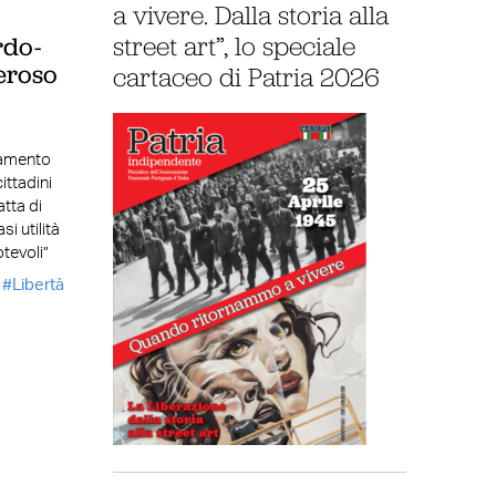
a vivere. Dalla storia alla
street art”, lo speciale
rdo-
neroso
cartaceo di Patria 2026
tamento
ittadini
atta di
i utilità
tevoli”
Libertà