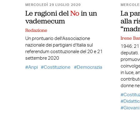
MERCOLEDÌ 29 LUGLIO 2020
MERCOLED
Le ragioni del
No
in un
La par
vademecum
alla r
“madri
Redazione
Irene Bar
Un prontuario dell’Associazione
nazionale dei partigiani d’Italia sul
1946: 21 
referendum costituzionale del 20 e 21
deputati.
settembre 2020
promuovo
coinvolge
Anpi
Costituzione
Democrazia
in luce, a
contribut
donne ne
Costitu
Didattic
Giovani