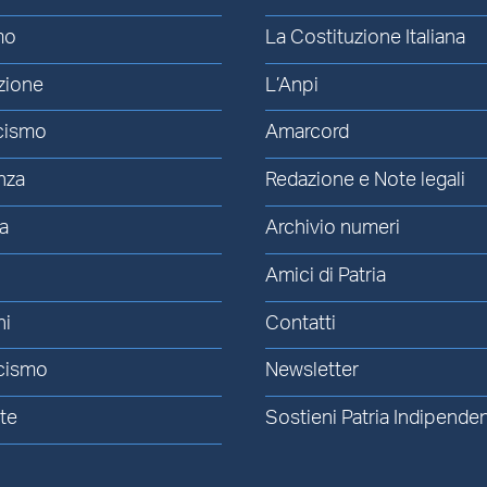
mo
La Costituzione Italiana
zione
L’Anpi
cismo
Amarcord
nza
Redazione e Note legali
a
Archivio numeri
Amici di Patria
ni
Contatti
cismo
Newsletter
te
Sostieni Patria Indipende
à