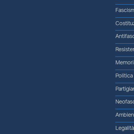
Fascis
Costitu
Antifas
Resiste
Memori
Politica
Partigia
Neofas
Ambien
Legalit