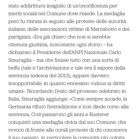
stato addirittura insignito di un’onorificenza per
meriti sociali nel Comune dove risiede. La medaglia
però fu ritirata in seguito alle proteste delle autorità
italiane, delle associazioni vittime di Marzabotto e dei
partigiani. «Era già chiaro che non si sarebbe
ottenuta giustizia, nonostante ogni sforzo – ha
dichiarato il Presidente dell’ANPI Nazionale Carlo
Smuraglia – ma che finisse tutto con una sorta di
beffa (tale è l’archiviazione e tale era il sapore della
sentenza tedesca del 2013), appare davvero
insopportabile, in quanto ennesimo vulnus ai diritti
umani». Ricordando l’esito del processo celebrato in
Italia, Smuraglia aggiunge: «Come sempre accade, la
Germania rifiutò l’estradizione e non diede corso alla
sentenza. Così passarono gli anni e Kusterer
conquistò una medaglia civica dal suo Comune, che
revocò di fronte alle corali proteste di chi conosceva
il suo passato, in particolare la comunità più colpita