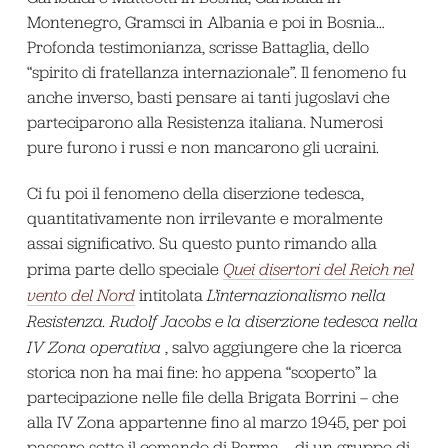
Montenegro, Gramsci in Albania e poi in Bosnia…
Profonda testimonianza, scrisse Battaglia, dello
“spirito di fratellanza internazionale”. Il fenomeno fu
anche inverso, basti pensare ai tanti jugoslavi che
parteciparono alla Resistenza italiana. Numerosi
pure furono i russi e non mancarono gli ucraini.
Ci fu poi il fenomeno della diserzione tedesca,
quantitativamente non irrilevante e moralmente
assai significativo. Su questo punto rimando alla
prima parte dello speciale
Quei disertori del Reich nel
vento del Nord
intitolata
L’internazionalismo nella
Resistenza. Rudolf Jacobs e la diserzione tedesca nella
IV Zona operativa
, salvo aggiungere che la ricerca
storica non ha mai fine: ho appena “scoperto” la
partecipazione nelle file della Brigata Borrini – che
alla IV Zona appartenne fino al marzo 1945, per poi
passare sotto il comando di Parma – di un gruppo di