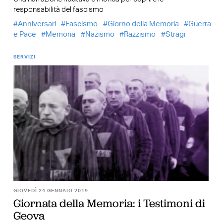
responsabilità del fascismo
Anniversari
Fascismo
Giorno della Memoria
Guerra
e Pace
Memoria
Nazismo
Razzismo
Stragi
SERVIZI
GIOVEDÌ 24 GENNAIO 2019
Giornata della Memoria: i Testimoni di
Geova