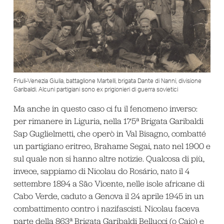
Friuli-Venezia Giulia, battaglione Martelli, brigata Dante di Nanni, divisione
Garibaldi. Alcuni partigiani sono ex prigionieri di guerra sovietici
Ma anche in questo caso ci fu il fenomeno inverso:
per rimanere in Liguria, nella 175ª Brigata Garibaldi
Sap Guglielmetti, che operò in Val Bisagno, combatté
un partigiano eritreo, Brahame Segai, nato nel 1900 e
sul quale non si hanno altre notizie. Qualcosa di più,
invece, sappiamo di Nicolau do Rosário, nato il 4
settembre 1894 a São Vicente, nelle isole africane di
Cabo Verde, caduto a Genova il 24 aprile 1945 in un
combattimento contro i nazifascisti. Nicolau faceva
parte della 863ª Brigata Garibaldi Bellucci (o Caio) e