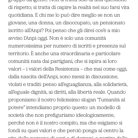
di rispetto; si tratta di capire la realtà nel suo farsi vita
quotidiana. E chi me lo può dire meglio se non un
giovane, una donna, un disoccupato, un pensionato
iscritto all’Anpi? Poi penso che gli direi cos’è a mio
avviso l’Anpi oggi. Non è solo una comunità
numerosissima per numero di iscritti e presenza sul
territorio. È anche una straordinaria e particolare
comunità nata dai partigiani, che si ispira ai loro
valori – i valori della Resistenza – che mai come oggi,
dalla nascita dell’Anpi, sono messi in discussione,
violati e traditi: penso all’eguaglianza, alla solidarietà,
all’eguale dignità, ai diritti, alla libertà reale. Quando
proponiamo il nostro felicissimo slogan “l’umanità al
potere” intendiamo proprio questo: un modello di
società che non prefiguriamo ideologicamente,
perché non è il nostro compito, ma che esigiamo si
fondi su quei valori e che perciò ponga al centro la
vita delle persone di oggi e di domani, a partire dalle