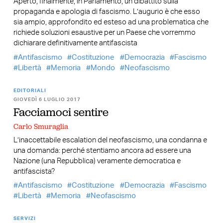
Aperto, finalmente, in Parlamento, un dibattito sulla
propaganda e apologia di fascismo. L’augurio è che esso
sia ampio, approfondito ed esteso ad una problematica che
richiede soluzioni esaustive per un Paese che vorremmo
dichiarare definitivamente antifascista
Antifascismo
Costituzione
Democrazia
Fascismo
Libertà
Memoria
Mondo
Neofascismo
EDITORIALI
GIOVEDÌ 6 LUGLIO 2017
Facciamoci sentire
Carlo Smuraglia
L’inaccettabile escalation del neofascismo, una condanna e
una domanda: perché stentiamo ancora ad essere una
Nazione (una Repubblica) veramente democratica e
antifascista?
Antifascismo
Costituzione
Democrazia
Fascismo
Libertà
Memoria
Neofascismo
SERVIZI