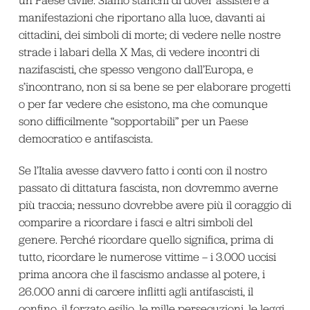
un Paese civile. Siamo stanchi di dover assistere a
manifestazioni che riportano alla luce, davanti ai
cittadini, dei simboli di morte; di vedere nelle nostre
strade i labari della X Mas, di vedere incontri di
nazifascisti, che spesso vengono dall’Europa, e
s’incontrano, non si sa bene se per elaborare progetti
o per far vedere che esistono, ma che comunque
sono difficilmente “sopportabili” per un Paese
democratico e antifascista.
Se l’Italia avesse davvero fatto i conti con il nostro
passato di dittatura fascista, non dovremmo averne
più traccia; nessuno dovrebbe avere più il coraggio di
comparire a ricordare i fasci e altri simboli del
genere. Perché ricordare quello significa, prima di
tutto, ricordare le numerose vittime – i 3.000 uccisi
prima ancora che il fascismo andasse al potere, i
26.000 anni di carcere inflitti agli antifascisti, il
confino, il forzato esilio, le mille persecuzioni, le leggi