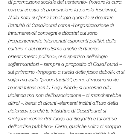
di promozione sociale del ventennio» (notare la cura
con cui si evita di pronunciare la parola fascismo).
Nella nota si sfiora l’apologia quando si descrive
l’attività di CasaPound come «l’organizzazione di
innumerevoli convegni e dibattiti cui sono
frequentemente intervenuti esponenti politici, della
cultura e del giornalismo anche di diverso
orientamento politico»; ci si spertica nell’elogio
soffermandosi – sempre a proposito di CasaPound –
sul primario «impegno a tutela delle fasce deboli»; ci si
sofferma sulla “progettualità”, come dimostrano «le
recenti intese con la Lega Nord»; si accenna alla
violenza ma non dell’associazione – ci mancherebbe
altro! –, bensì di alcuni «elementi inclini all’uso della
violenza», perché le iniziative di CasaPound si
svolgono «senza dar luogo ad illegalità e turbative
dell’ordine pubblico». Certo, qualche volta ci scappa
lo scontro, ma – sia chiaro – la responsabilità è di