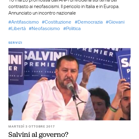
10 marzo promossa dall’ANPI di Modena sul tema del
contrasto ai neofascismi. Il pericolo in Italia e in Europa.
Annunciato un incontro nazionale
Antifascismo
Costituzione
Democrazia
Giovani
Libertà
Neofascismo
Politica
SERVIZI
MARTEDÌ 3 OTTOBRE 2017
Salvini al governo?