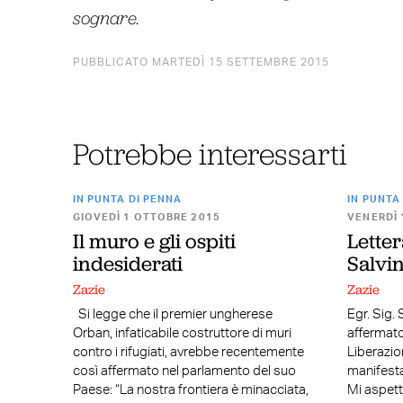
sognare.
PUBBLICATO MARTEDÌ 15 SETTEMBRE 2015
Potrebbe interessarti
IN PUNTA DI PENNA
IN PUNTA
GIOVEDÌ 1 OTTOBRE 2015
VENERDÌ 
Il muro e gli ospiti
Lette
indesiderati
Salvin
Zazie
Zazie
Si legge che il premier ungherese
Egr. Sig. 
Orban, infaticabile costruttore di muri
affermato:
contro i rifugiati, avrebbe recentemente
Liberazio
così affermato nel parlamento del suo
manifesta
Paese: “La nostra frontiera è minacciata,
Mi aspetto