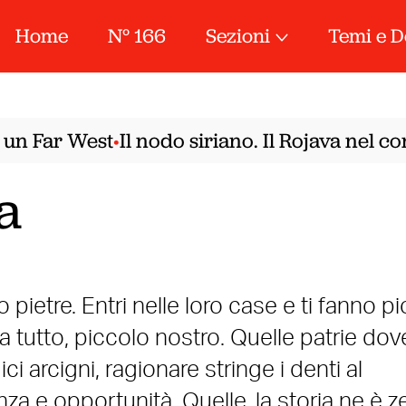
Home
N° 166
Sezioni
Temi e D
un Far West
Il nodo siriano. Il Rojava nel co
•
ia
pietre. Entri nelle loro case e ti fanno p
a tutto, piccolo nostro. Quelle patrie dov
i arcigni, ragionare stringe i denti al
za e opportunità. Quelle, la storia ne è z