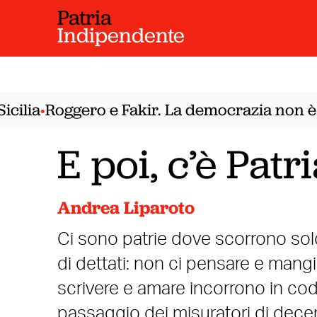
Patria
Indipendente
cilia
Roggero e Fakir. La democrazia non è 
•
E poi, c’è Patr
Andrea Liparoto
Ci sono patrie dove scorrono solo 
di dettati: non ci pensare e mangi
scrivere e amare incorrono in codic
passaggio dei misuratori di decen