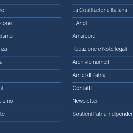
mo
La Costituzione Italiana
zione
L’Anpi
cismo
Amarcord
nza
Redazione e Note legali
a
Archivio numeri
Amici di Patria
ni
Contatti
cismo
Newsletter
te
Sostieni Patria Indipende
à