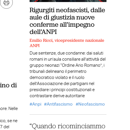
Rigurgiti neofascisti, dalle
aule di giustizia nuove
conferme all’impegno
dell’ANPI
Emilio Ricci, vicepresidente nazionale
ANPI
Due sentenze, due condanne: dai saluti
romani in un’aula consiliare all’attività del
gruppo neonazi “Ordine Ario Romano”, i
tribunali delineano il perimetro
democratico violato e il ruolo
ino di
dell’Associazione dei partigiani nel
presidiare i principi costituzionali e
contrastare derive autoritarie
Anpi
Antifascismo
Neofascismo
nore. Nelle
ico, se ne
“Quando ricominciammo
17 del