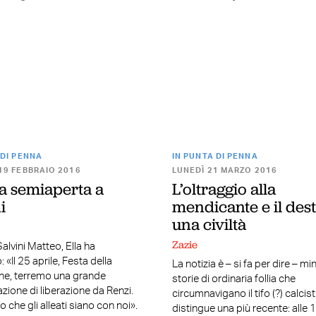
 DI PENNA
IN PUNTA DI PENNA
19 FEBBRAIO 2016
LUNEDÌ 21 MARZO 2016
ra semiaperta a
L’oltraggio alla
i
mendicante e il dest
una civiltà
Zazie
Salvini Matteo, Ella ha
 «Il 25 aprile, Festa della
La notizia è – si fa per dire – mi
ne, terremo una grande
storie di ordinaria follia che
zione di liberazione da Renzi.
circumnavigano il tifo (?) calcist
 che gli alleati siano con noi».
distingue una più recente: alle 