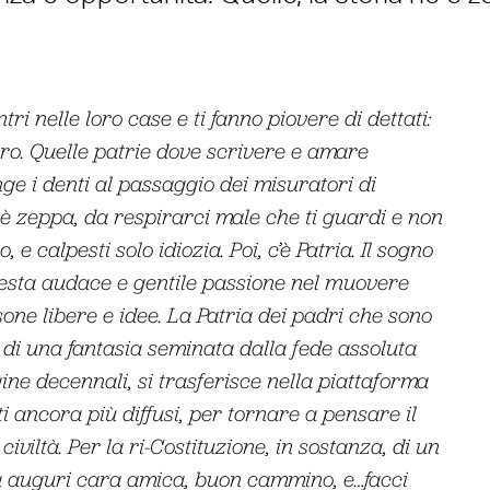
ri nelle loro case e ti fanno piovere di dettati:
tro. Quelle patrie dove scrivere e amare
nge i denti al passaggio dei misuratori di
 è zeppa, da respirarci male che ti guardi e non
 e calpesti solo idiozia. Poi, c’è Patria. Il sogno
Questa audace e gentile passione nel muovere
one libere e idee. La Patria dei padri che sono
, di una fantasia seminata dalla fede assoluta
gine decennali, si trasferisce nella piattaforma
ti ancora più diffusi, per tornare a pensare il
iviltà. Per la ri-Costituzione, in sostanza, di un
ora auguri cara amica, buon cammino, e…facci