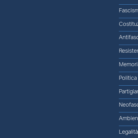
Fascis
Costitu
Antifas
Resiste
Memori
Politica
Partigia
Neofas
Ambien
Legalit