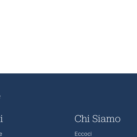
e
i
Chi Siamo
e
Eccoci