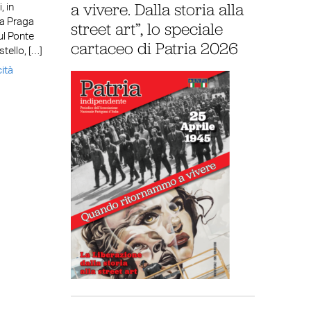
a vivere. Dalla storia alla
, in
ta Praga
street art”, lo speciale
ul Ponte
cartaceo di Patria 2026
tello, […]
cità