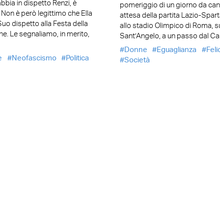
abbia in dispetto Renzi, è
pomeriggio di un giorno da cani
. Non è però legittimo che Ella
attesa della partita Lazio-Spar
 Suo dispetto alla Festa della
allo stadio Olimpico di Roma, s
ne. Le segnaliamo, in merito,
Sant’Angelo, a un passo dal Cas
Donne
Eguaglianza
Feli
e
Neofascismo
Politica
Società