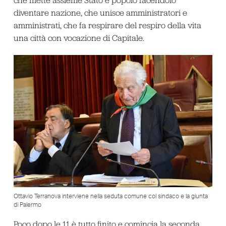
che mette assieme Stato e popolo facendolo
diventare nazione, che unisce amministratori e
amministrati, che fa respirare del respiro della vita
una città con vocazione di Capitale.
Ottavio Terranova interviene nella seduta comune col sindaco e la giunta
di Palermo
Poco dopo le 11 è tutto finito e comincia la seconda