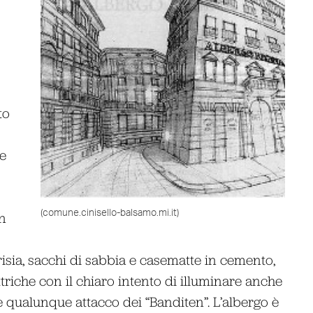
to
re
(comune.cinisello-balsamo.mi.it)
in
Frisia, sacchi di sabbia e casematte in cemento,
ttriche con il chiaro intento di illuminare anche
e qualunque attacco dei “Banditen”. L’albergo è