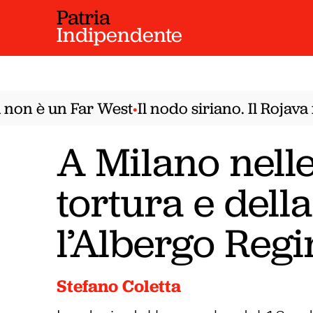
Patria
Indipendente
on è un Far West
Il nodo siriano. Il Rojava 
•
A Milano nelle
tortura e dell
l’Albergo Regi
Stefano Coletta