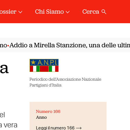
ossier
Chi Siamo
Cerca
Addio a Mirella Stanzione, una delle ultime 
•
la
Periodico dell’Associazione Nazionale
Partigiani d’Italia
Numero 166
el
Anno
a vera
Leggi il numero 166