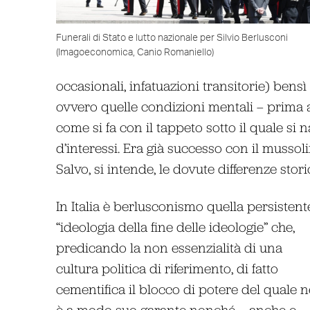
Funerali di Stato e lutto nazionale per Silvio Berlusconi
(Imagoeconomica, Canio Romaniello)
occasionali, infatuazioni transitorie) bensì 
ovvero quelle condizioni mentali – prima a
come si fa con il tappeto sotto il quale si 
d’interessi. Era già successo con il mussoli
Salvo, si intende, le dovute differenze sto
In Italia è berlusconismo quella persistent
“ideologia della fine delle ideologie” che,
predicando la non essenzialità di una
cultura politica di riferimento, di fatto
cementifica il blocco di potere del quale n
è a modo suo garante nonché – anche e