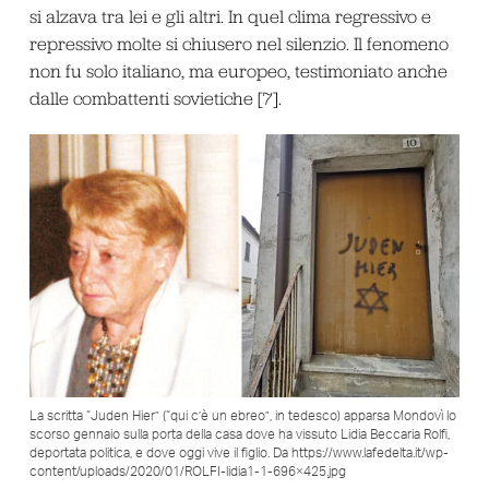
si alzava tra lei e gli altri. In quel clima regressivo e
repressivo molte si chiusero nel silenzio. Il fenomeno
non fu solo italiano, ma europeo, testimoniato anche
dalle combattenti sovietiche [7].
La scritta “Juden Hier” (“qui c’è un ebreo”, in tedesco) apparsa Mondovì lo
scorso gennaio sulla porta della casa dove ha vissuto Lidia Beccaria Rolfi,
deportata politica, e dove oggi vive il figlio. Da https://www.lafedelta.it/wp-
content/uploads/2020/01/ROLFI-lidia1-1-696×425.jpg