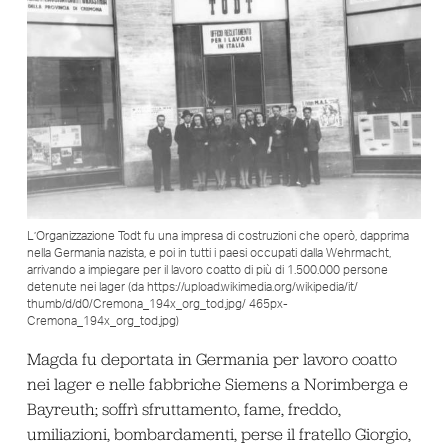
L’Organizzazione Todt fu una impresa di costruzioni che operò, dapprima
nella Germania nazista, e poi in tutti i paesi occupati dalla Wehrmacht,
arrivando a impiegare per il lavoro coatto di più di 1.500.000 persone
detenute nei lager (da https://upload.wikimedia.org/wikipedia/it/
thumb/d/d0/Cremona_194x_org_tod.jpg/ 465px-
Cremona_194x_org_tod.jpg)
Magda fu deportata in Germania per lavoro coatto
nei lager e nelle fabbriche Siemens a Norimberga e
Bayreuth; soffrì sfruttamento, fame, freddo,
umiliazioni, bombardamenti, perse il fratello Giorgio,