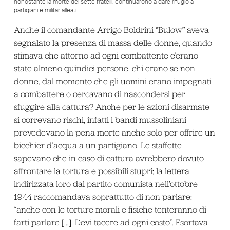
nonostante la morte dei sette fratelli, continuarono a dare rifugio a
partigiani e militar alleati
Anche il comandante Arrigo Boldrini “Bulow” aveva
segnalato la presenza di massa delle donne, quando
stimava che attorno ad ogni combattente c’erano
state almeno quindici persone: chi erano se non
donne, dal momento che gli uomini erano impegnati
a combattere o cercavano di nascondersi per
sfuggire alla cattura? Anche per le azioni disarmate
si correvano rischi, infatti i bandi mussoliniani
prevedevano la pena morte anche solo per offrire un
bicchier d’acqua a un partigiano. Le staffette
sapevano che in caso di cattura avrebbero dovuto
affrontare la tortura e possibili stupri; la lettera
indirizzata loro dal partito comunista nell’ottobre
1944 raccomandava soprattutto di non parlare:
“anche con le torture morali e fisiche tenteranno di
farti parlare […]. Devi tacere ad ogni costo”. Esortava