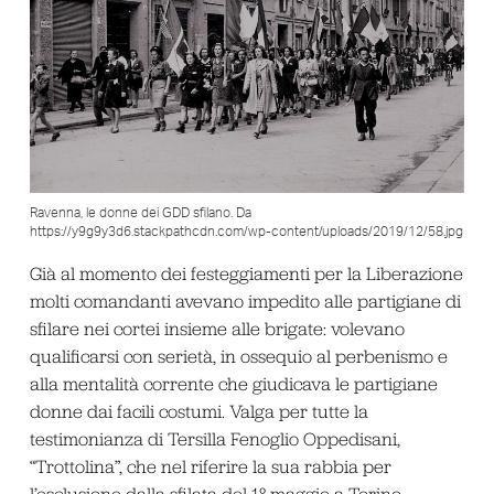
Ravenna, le donne dei GDD sfilano. Da
https://y9g9y3d6.stackpathcdn.com/wp-content/uploads/2019/12/58.jpg
Già al momento dei festeggiamenti per la Liberazione
molti comandanti avevano impedito alle partigiane di
sfilare nei cortei insieme alle brigate: volevano
qualificarsi con serietà, in ossequio al perbenismo e
alla mentalità corrente che giudicava le partigiane
donne dai facili costumi. Valga per tutte la
testimonianza di Tersilla Fenoglio Oppedisani,
“Trottolina”, che nel riferire la sua rabbia per
l’esclusione dalla sfilata del 1° maggio a Torino,