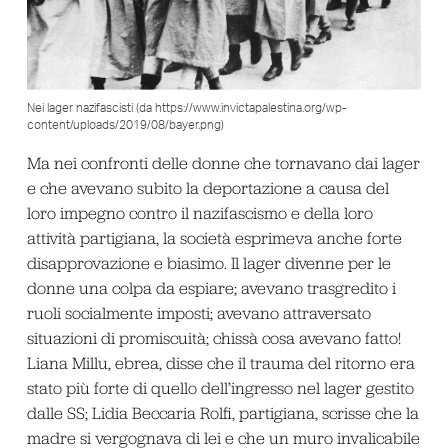
Nei lager nazifascisti (da https://www.invictapalestina.org/wp-
content/uploads/2019/08/bayer.png)
Ma nei confronti delle donne che tornavano dai lager
e che avevano subito la deportazione a causa del
loro impegno contro il nazifascismo e della loro
attività partigiana, la società esprimeva anche forte
disapprovazione e biasimo. Il lager divenne per le
donne una colpa da espiare; avevano trasgredito i
ruoli socialmente imposti; avevano attraversato
situazioni di promiscuità; chissà cosa avevano fatto!
Liana Millu, ebrea, disse che il trauma del ritorno era
stato più forte di quello dell’ingresso nel lager gestito
dalle SS; Lidia Beccaria Rolfi, partigiana, scrisse che la
madre si vergognava di lei e che un muro invalicabile