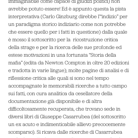
immaginabile come capace di giudizi politici) non
avrebbe potuto essere! Ed è appunto questa la pista
interpretativa (Carlo Ginzburg direbbe l’“indizio” per
un paradigma storico indiziario come non potrebbe
che essere quello per i fatti in questione) dalla quale
è mosso il sottoscritto per la ricostruzione critica
della strage e per la ricerca delle sue profonde ed
estese motivazioni in una fortunata “Storia della
mafia” (edita da Newton Compton in oltre 20 edizioni
e tradotta in varie lingue); molte pagine di analisi e di
riflessione critica alle quali si sono nel tempo
accompagnate le memorabili ricerche a tutto campo
sui fatti, con cura analitica da cesellatore della
documentazione già disponibile e di altra
difficoltosamente recuperata, che trovano sede in
diversi libri di Giuseppe Casarrubea (del sottoscritto
un ex acuto e indimenticabile allievo precocemente
scomparso). Si ricava dalle ricerche di Casarrubea