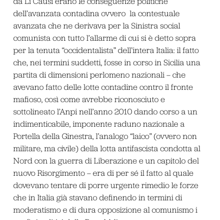
da Li Causi erano le conseguenze politiche
dell’avanzata contadina ovvero la contestuale
avanzata che ne derivava per la Sinistra social
comunista con tutto l’allarme di cui si è detto sopra
per la tenuta “occidentalista” dell’intera Italia: il fatto
che, nei termini suddetti, fosse in corso in Sicilia una
partita di dimensioni perlomeno nazionali – che
avevano fatto delle lotte contadine contro il fronte
mafioso, così come avrebbe riconosciuto e
sottolineato l’Anpi nell’anno 2010 dando corso a un
indimenticabile, imponente raduno nazionale a
Portella della Ginestra, l’analogo “laico” (ovvero non
militare, ma civile) della lotta antifascista condotta al
Nord con la guerra di Liberazione e un capitolo del
nuovo Risorgimento – era di per sé il fatto al quale
dovevano tentare di porre urgente rimedio le forze
che in Italia già stavano definendo in termini di
moderatismo e di dura opposizione al comunismo i