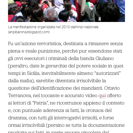
La manifestazione organizzata nel 2010 dall’Anpi nazionale
(anpibarona.blogspot.com)
Fu un’azione terroristica, destinata a rimanere senza
piena e reale punizione, perché pur essendone stati
gli ovvi esecutori i criminali della banda Giuliano
(peraltro, date le gerarchie del potere sociale in quei
tempi in Sicilia, inevitabilmente almeno “autorizzati”
dalla mafia), sarebbe diventata irrisolvibile la
questione dell’identificazione dei mandanti. Ottavio
Terranova, nel toccante e accurato video
qui
offerto
ai lettori di “Patria”, ne ricostruisce appieno il contesto
e, con puntuale aderenza ai fatti, la cronaca del
dramma, con tutti gli interrogativi irrisolti, e forse
ormai irrisolvibili (persino se tutta la documentazione
prodotta sui fatti, in parte ancora vincolata dal