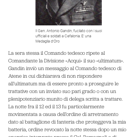
Il Gen. Antonio Gandin, fucilato con i suoi
ufficiali e soldati a Cefalonia. E’ una
Medaglia d’Oro
La sera stessa il Comando tedesco ripete al
Comandante la Divisione «Acqui» il suo «ultimatum».
Gandin inviò un messaggio al Comando tedesco di
Atene in cui dichiarava di non rispondere
all’ultimatum ma di essere pronto a proseguire le
trattative con un inviato suo pari grado o con un
plenipotenziario munito di delega scritta a trattare.
La notte fra il 12 ed il 13 fu particolarmente
movimentata a causa dell’ordine di arretramento
dato al battaglione di fanteria che proteggeva la mia
batteria, ordine revocato la notte stessa dopo un mio
energico intervento presso il Col. Romagnoli e di