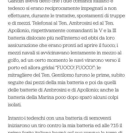
Gandin aveva detto che i due comandi italiano e
tedesco si erano reciprocamente impegnati a non
effettuare, durante le trattative, spostamenti di truppe
e di mezzi. Telefonai al Ten. Ambrosini ed al Ten.
Apollonio, rispettivamente comandanti la V e la III
batteria dislocate più nell’interno ed ebbi da loro
assicurazione che erano pronti ad aprire il fuoco; i
mezzi navali si avvicinavano lentamente in mezzo al
golfo, ad un certo momento le navi virarono verso il
porto ed allora gridai “FUOCO! FUOCO!”: le
mitragliere del Ten. Gentilomo furono le prime, subito
seguite dai pezzi della mia batteria e poi da quelli
delle batterie di Ambrosini e di Apollonio; anche la
batteria della Marina poco dopo sparò alcuni colpi
isolati.
Intanto·i tedeschi con una batteria di semoventi
iniziarono un tiro contro la mia batteria ed alle 7.15 il
primo ferito italiano bagnò col suo sangue la terra di