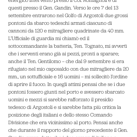
questi presso il Gen. Gandin. Verso le ore 7 del 13
settembre entrarono nel Golfo di Argostoli due grossi
pontoni da sbarco tedeschi armati ciascuno di
cannoni da 120 e mitragliere quadrinate da 40 mm.
L’Ufficiale di guardia mi chiamò ed il
sottocomandante la batteria, Ten. Tognato, mi avvertì
che i serventi erano già ai pezzi, pronti a sparare;
anche il Ten. Gentilomo – che dal 9 settembre si era
rifugiato nel mio caposaldo con due mitragliere da 20
mm., un sottufficiale e 16 uomini – mi sollecitò l’ordine
di aprire il fuoco. In quegli attimi pensai che se i due
pontoni fossero giunti nel porto e avessero sbarcato
uomini e mezzi si sarebbe rafforzato il presidio
tedesco di Argostoli e si sarebbe fatta più critica la
posizione degli italiani e dello stesso Comando
Divisione che era vicinissimo al porto. Pensai anche
che durante il rapporto del giorno precedente il Gen.