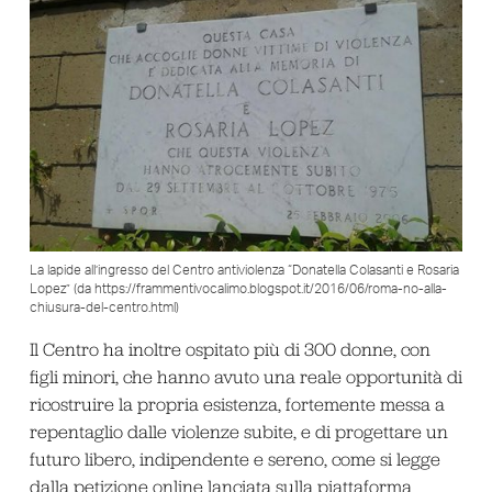
La lapide all’ingresso del Centro antiviolenza “Donatella Colasanti e Rosaria
Lopez” (da https://frammentivocalimo.blogspot.it/2016/06/roma-no-alla-
chiusura-del-centro.html)
Il Centro ha inoltre ospitato più di 300 donne, con
figli minori, che hanno avuto una reale opportunità di
ricostruire la propria esistenza, fortemente messa a
repentaglio dalle violenze subite, e di progettare un
futuro libero, indipendente e sereno, come si legge
dalla petizione online lanciata sulla piattaforma