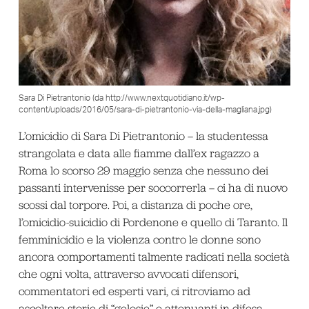
Sara Di Pietrantonio (da http://www.nextquotidiano.it/wp-
content/uploads/2016/05/sara-di-pietrantonio-via-della-magliana.jpg)
L’omicidio di Sara Di Pietrantonio – la studentessa
strangolata e data alle fiamme dall’ex ragazzo a
Roma lo scorso 29 maggio senza che nessuno dei
passanti intervenisse per soccorrerla – ci ha di nuovo
scossi dal torpore. Poi, a distanza di poche ore,
l’omicidio-suicidio di Pordenone e quello di Taranto. Il
femminicidio e la violenza contro le donne sono
ancora comportamenti talmente radicati nella società
che ogni volta, attraverso avvocati difensori,
commentatori ed esperti vari, ci ritroviamo ad
ascoltare storie di “gelosie” e attenuanti in difesa