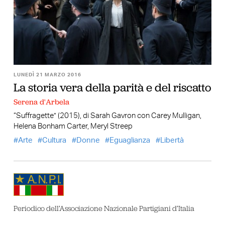
LUNEDÌ 21 MARZO 2016
La storia vera della parità e del riscatto
Serena d'Arbela
“Suffragette” (2015), di Sarah Gavron con Carey Mulligan,
Helena Bonham Carter, Meryl Streep
Arte
Cultura
Donne
Eguaglianza
Libertà
Periodico dell’Associazione Nazionale Partigiani d’Italia