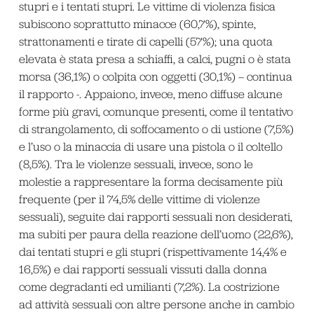
stupri e i tentati stupri. Le vittime di violenza fisica
subiscono soprattutto minacce (60,7%), spinte,
strattonamenti e tirate di capelli (57%); una quota
elevata è stata presa a schiaffi, a calci, pugni o è stata
morsa (36,1%) o colpita con oggetti (30,1%) – continua
il rapporto -. Appaiono, invece, meno diffuse alcune
forme più gravi, comunque presenti, come il tentativo
di strangolamento, di soffocamento o di ustione (7,5%)
e l’uso o la minaccia di usare una pistola o il coltello
(8,5%). Tra le violenze sessuali, invece, sono le
molestie a rappresentare la forma decisamente più
frequente (per il 74,5% delle vittime di violenze
sessuali), seguite dai rapporti sessuali non desiderati,
ma subiti per paura della reazione dell’uomo (22,6%),
dai tentati stupri e gli stupri (rispettivamente 14,4% e
16,5%) e dai rapporti sessuali vissuti dalla donna
come degradanti ed umilianti (7,2%). La costrizione
ad attività sessuali con altre persone anche in cambio