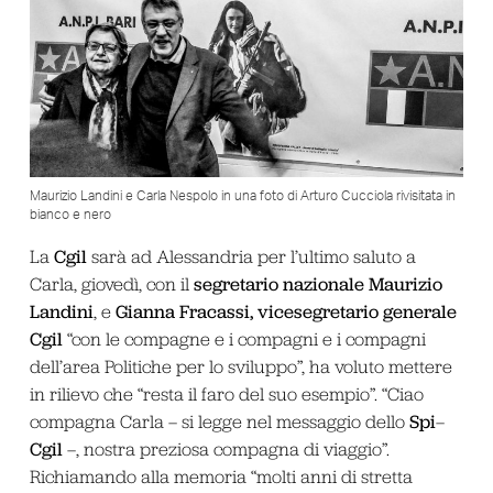
Maurizio Landini e Carla Nespolo in una foto di Arturo Cucciola rivisitata in
bianco e nero
Cgil
La
sarà ad Alessandria per l’ultimo saluto a
segretario nazionale Maurizio
Carla, giovedì, con il
Landini
Gianna Fracassi, vicesegretario generale
, e
Cgil
“con le compagne e i compagni e i compagni
dell’area Politiche per lo sviluppo”, ha voluto mettere
in rilievo che “resta il faro del suo esempio”. “Ciao
Spi
compagna Carla – si legge nel messaggio dello
–
Cgil
–, nostra preziosa compagna di viaggio”.
Richiamando alla memoria “molti anni di stretta