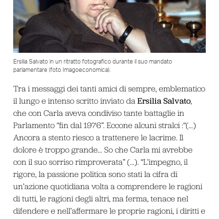
Ersilia Salvato in un ritratto fotografico durante il suo mandato
parlamentare (foto Imagoeconomica).
Tra i messaggi dei tanti amici di sempre, emblematico
Ersilia Salvato
il lungo e intenso scritto inviato da
,
che con Carla aveva condiviso tante battaglie in
Parlamento “fin dal 1976”. Eccone alcuni stralci :“(…)
Ancora a stento riesco a trattenere le lacrime. Il
dolore è troppo grande… So che Carla mi avrebbe
con il suo sorriso rimproverata” (…). “L’impegno, il
rigore, la passione politica sono stati la cifra di
un’azione quotidiana volta a comprendere le ragioni
di tutti, le ragioni degli altri, ma ferma, tenace nel
difendere e nell’affermare le proprie ragioni, i diritti e