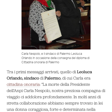
Carla Nespolo, e il sindaco di Palermo Leoluca
Orlando in occasione della consegna del diploma di
Cittadina onoraria di Palermo
Leoluca
Tra i primi messaggi arrivati, quello di
Orlando, sindaco
Palermo
di
, di cui Carla era
cittadina onoraria
: “La morte della Presidente
dell’Anpi Carla Nespolo, nostra preziosa compagna di
viaggio ci addolora profondamente. In molti anni di
stretta collaborazione abbiamo sempre trovato in lei
una donna coraggiosa, forte e determinata nella