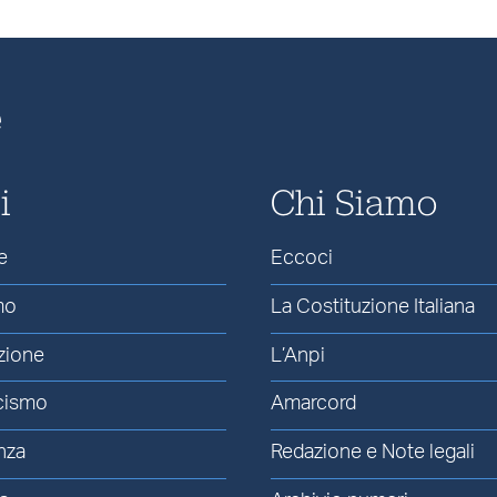
e
i
Chi Siamo
e
Eccoci
mo
La Costituzione Italiana
zione
L’Anpi
cismo
Amarcord
nza
Redazione e Note legali