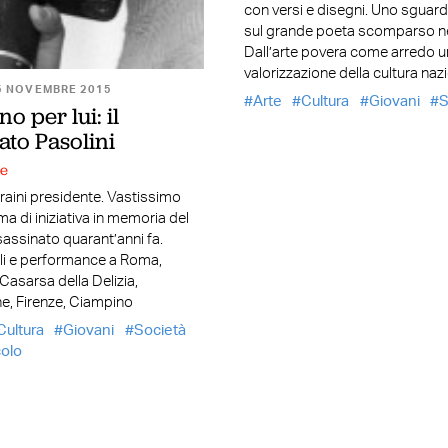
con versi e disegni. Uno sguar
sul grande poeta scomparso n
Dall’arte povera come arredo u
valorizzazione della cultura naz
5 NOVEMBRE 2015
Arte
Cultura
Giovani
S
o per lui: il
ato Pasolini
ne
aini presidente. Vastissimo
 di iniziativa in memoria del
assinato quarant’anni fa.
li e performance a Roma,
Casarsa della Delizia,
e, Firenze, Ciampino
Cultura
Giovani
Società
olo