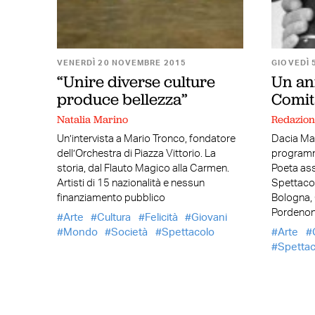
VENERDÌ 20 NOVEMBRE 2015
GIOVEDÌ 
“Unire diverse culture
Un ann
produce bellezza”
Comit
Natalia Marino
Redazio
Un’intervista a Mario Tronco, fondatore
Dacia Mar
dell’Orchestra di Piazza Vittorio. La
programma
storia, dal Flauto Magico alla Carmen.
Poeta ass
Artisti di 15 nazionalità e nessun
Spettaco
finanziamento pubblico
Bologna, 
Pordenon
Arte
Cultura
Felicità
Giovani
Mondo
Società
Spettacolo
Arte
Spettac