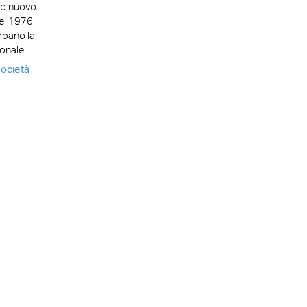
do nuovo
el 1976.
rbano la
ionale
ocietà