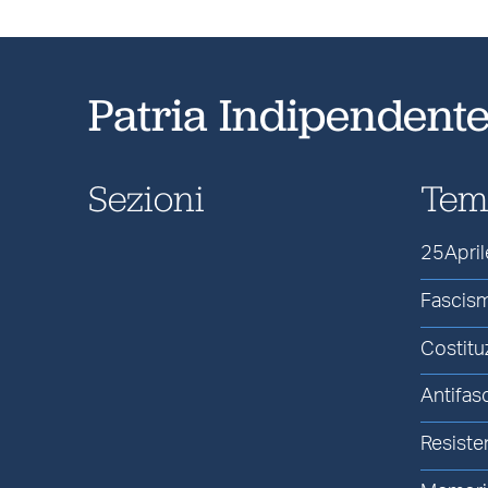
Patria Indipendent
Sezioni
Tem
25April
Fascis
Costitu
Antifas
Resiste