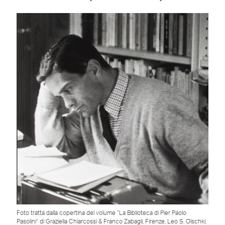
Foto tratta dalla copertina del volume “La Biblioteca di Pier Paolo
Pasolini” di Graziella Chiarcossi & Franco Zabagli, Firenze, Leo S. Olschki,