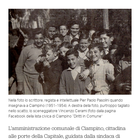
Nella foto lo scrittore, regista e intellettuale Pier Paolo Pasolini quando
insegnava a Ciampino (1951-1954). A destra della foto, purtroppo tagliato
nello scatto, lo sceneggiatore Vincenzo Cerami (foto dalla pagina
Facebook della lista civica di Ciampino “Diritti in Comune”
L’amministrazione comunale di Ciampino, cittadina
alle porte della Capitale, guidata dalla sindaca di