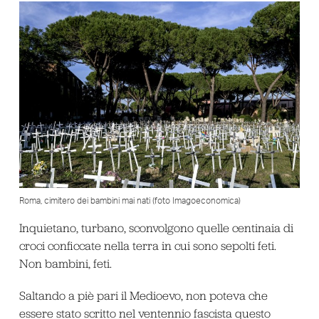
Roma, cimitero dei bambini mai nati (foto Imagoeconomica)
Inquietano, turbano, sconvolgono quelle centinaia di
croci conficcate nella terra in cui sono sepolti feti.
Non bambini, feti.
Saltando a piè pari il Medioevo, non poteva che
essere stato scritto nel ventennio fascista questo