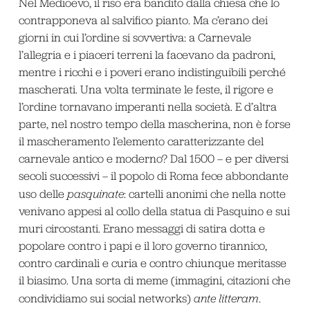
Nel Medioevo, il riso era bandito dalla chiesa che lo
contrapponeva al salvifico pianto. Ma c’erano dei
giorni in cui l’ordine si sovvertiva: a Carnevale
l’allegria e i piaceri terreni la facevano da padroni,
mentre i ricchi e i poveri erano indistinguibili perché
mascherati. Una volta terminate le feste, il rigore e
l’ordine tornavano imperanti nella società. E d’altra
parte, nel nostro tempo della mascherina, non è forse
il mascheramento l’elemento caratterizzante del
carnevale antico e moderno? Dal 1500 – e per diversi
secoli successivi – il popolo di Roma fece abbondante
uso delle
pasquinate
: cartelli anonimi che nella notte
venivano appesi al collo della statua di Pasquino e sui
muri circostanti. Erano messaggi di satira dotta e
popolare contro i papi e il loro governo tirannico,
contro cardinali e curia e contro chiunque meritasse
il biasimo. Una sorta di meme (immagini, citazioni che
condividiamo sui social networks)
ante litteram
.