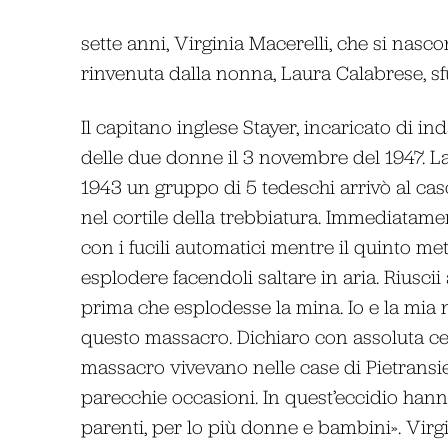
sette anni, Virginia Macerelli, che si nas
rinvenuta dalla nonna, Laura Calabrese, sf
Il capitano inglese Stayer, incaricato di i
delle due donne il 3 novembre del 1947. L
1943 un gruppo di 5 tedeschi arrivò al cas
nel cortile della trebbiatura. Immediatame
con i fucili automatici mentre il quinto me
esplodere facendoli saltare in aria. Riusc
prima che esplodesse la mina. Io e la mia ni
questo massacro. Dichiaro con assoluta ce
massacro vivevano nelle case di Pietransier
parecchie occasioni. In quest’eccidio hanno 
parenti, per lo più donne e bambini». Virg