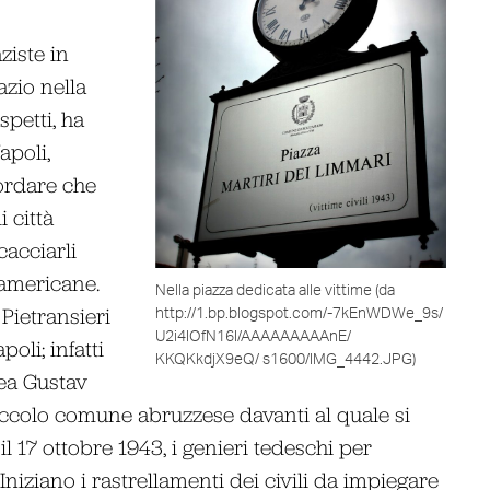
ziste in
azio nella
petti, ha
apoli,
ordare che
i città
cacciarli
oamericane.
Nella piazza dedicata alle vittime (da
 Pietransieri
http://1.bp.blogspot.com/-7kEnWDWe_9s/
U2i4IOfN16I/AAAAAAAAAnE/
oli; infatti
KKQKkdjX9eQ/ s1600/IMG_4442.JPG)
nea Gustav
piccolo comune abruzzese davanti al quale si
il 17 ottobre 1943, i genieri tedeschi per
. Iniziano i rastrellamenti dei civili da impiegare