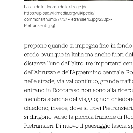
La lapide in ricordo della strage (da
https://upload.wikimedia.org/wikipedia/
commons/thumb/7/72/ Pietransieri5.jpg/220px-
Pietransieri5.jpg)
propone quando si impegna fino in fondo a
credo ovunque in Italia ma anche fuori dal
distanza l’uno dall’altro, tre importanti cent
dell’Abruzzo e dell’Appennino centrale: R
nelle strade, via vai continuo, grande traff
entrano in Roccaraso non sono alla ricerc
membra stanche del viaggio; non chiedono 
chiedono, invece, dove si trovi Pietransier
si dirigono verso la piccola frazione di R
Pietransieri. Di nuovo il paesaggio lascia 