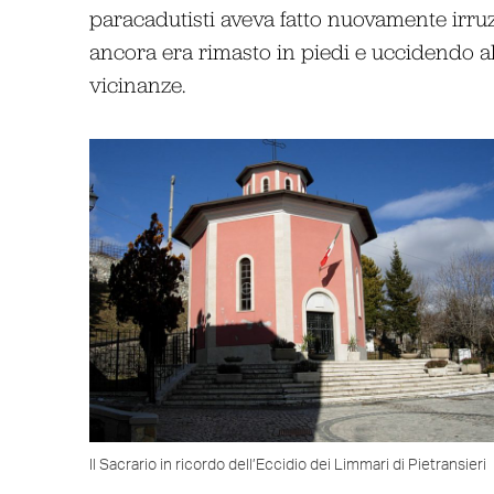
paracadutisti aveva fatto nuovamente irru
ancora era rimasto in piedi e uccidendo al
vicinanze.
Il Sacrario in ricordo dell’Eccidio dei Limmari di Pietransieri