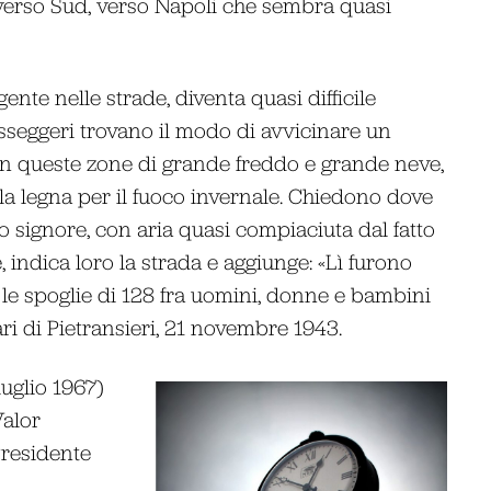
verso Sud, verso Napoli che sembra quasi
ente nelle strade, diventa quasi difficile
sseggeri trovano il modo di avvicinare un
, in queste zone di grande freddo e grande neve,
ella legna per il fuoco invernale. Chiedono dove
no signore, con aria quasi compiaciuta dal fatto
 indica loro la strada e aggiunge: «Lì furono
 le spoglie di 128 fra uomini, donne e bambini
ari di Pietransieri, 21 novembre 1943.
luglio 1967)
Valor
 Presidente