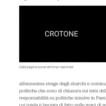
Dalla pagina social dell’Anpi nazionale
all’ennesima strage degli sbarchi e contin
politiche che sono di chiusura sui temi de
responsabilità su politiche missive in Paes
cui tutela è lasciata di fatto nelle mani di 