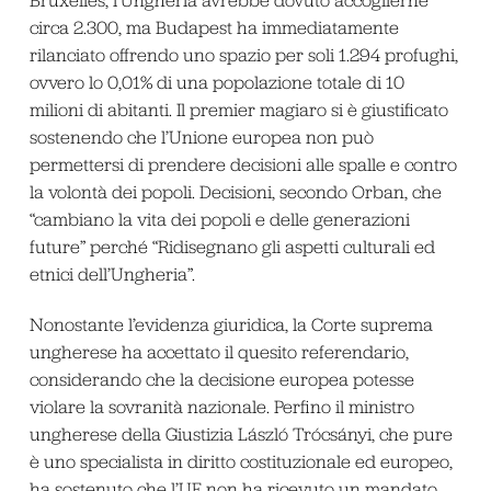
Bruxelles, l’Ungheria avrebbe dovuto accoglierne
circa 2.300, ma Budapest ha immediatamente
rilanciato offrendo uno spazio per soli 1.294 profughi,
ovvero lo 0,01% di una popolazione totale di 10
milioni di abitanti. Il premier magiaro si è giustificato
sostenendo che l’Unione europea non può
permettersi di prendere decisioni alle spalle e contro
la volontà dei popoli. Decisioni, secondo Orban, che
“cambiano la vita dei popoli e delle generazioni
future” perché “Ridisegnano gli aspetti culturali ed
etnici dell’Ungheria”.
Nonostante l’evidenza giuridica, la Corte suprema
ungherese ha accettato il quesito referendario,
considerando che la decisione europea potesse
violare la sovranità nazionale. Perfino il ministro
ungherese della Giustizia László Trócsányi, che pure
è uno specialista in diritto costituzionale ed europeo,
ha sostenuto che l’UE non ha ricevuto un mandato