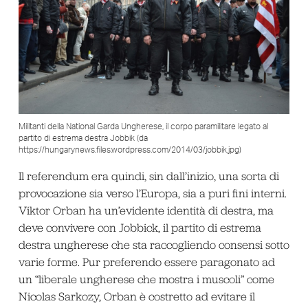
Militanti della National Garda Ungherese, il corpo paramilitare legato al
partito di estrema destra Jobbik (da
https://hungarynews.files.wordpress.com/2014/03/jobbik.jpg)
Il referendum era quindi, sin dall’inizio, una sorta di
provocazione sia verso l’Europa, sia a puri fini interni.
Viktor Orban ha un’evidente identità di destra, ma
deve convivere con Jobbick, il partito di estrema
destra ungherese che sta raccogliendo consensi sotto
varie forme. Pur preferendo essere paragonato ad
un “liberale ungherese che mostra i muscoli” come
Nicolas Sarkozy, Orban è costretto ad evitare il