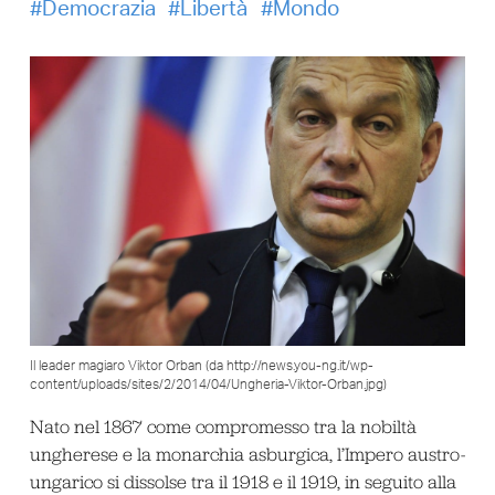
Democrazia
Libertà
Mondo
Il leader magiaro Viktor Orban (da http://news.you-ng.it/wp-
content/uploads/sites/2/2014/04/Ungheria-Viktor-Orban.jpg)
Nato nel 1867 come compromesso tra la nobiltà
ungherese e la monarchia asburgica, l’Impero austro-
ungarico si dissolse tra il 1918 e il 1919, in seguito alla