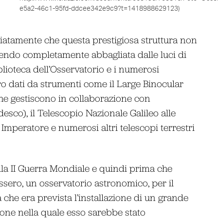
e5a2-46c1-95fd-ddcee342e9c9?t=1418988629123)
atamente che questa prestigiosa struttura non
ssendo completamente abbagliata dalle luci di
iblioteca dell’Osservatorio e i numerosi
ro dati da strumenti come il Large Binocular
e gestiscono in collaborazione con
desco), il Telescopio Nazionale Galileo alle
Imperatore e numerosi altri telescopi terrestri
la II Guerra Mondiale e quindi prima che
ssero, un osservatorio astronomico, per il
che era prevista l’installazione di un grande
zione nella quale esso sarebbe stato