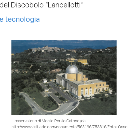
del Discobolo “Lancellotti”
e tecnologia
L’osservatorio di Monte Porzio Catone (da
http://www.visitlazio.com/documents/563196/753816/Foto+Osser