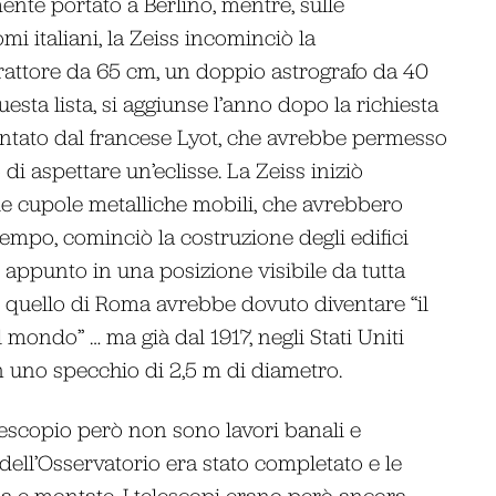
nte portato a Berlino, mentre, sulle
i italiani, la Zeiss incominciò la
ifrattore da 65 cm, un doppio astrografo da 40
sta lista, si aggiunse l’anno dopo la richiesta
ntato dal francese Lyot, che avrebbe permesso
di aspettare un’eclisse. La Zeiss iniziò
 cupole metalliche mobili, che avrebbero
empo, cominciò la costruzione degli edifici
, appunto in una posizione visibile da tutta
quello di Roma avrebbe dovuto diventare “il
 mondo” … ma già dal 1917, negli Stati Uniti
n uno specchio di 2,5 m di diametro.
lescopio però non sono lavori banali e
 dell’Osservatorio era stato completato e le
ma e montate. I telescopi erano però ancora