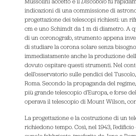
Mussolini accettò e il
Discobolo
fu rapidame
indicazioni di una commissione di astronom
progettazione dei telescopi richiesti: un r
cm e uno Schimdt da 1 m di diametro. A que
di un coronografo, strumento appena inve
di studiare la corona solare senza bisogno 
immediatamente anche la produzione delle
dovuto ospitare questi strumenti. Nel cont
dell’osservatorio sulle pendici del Tuscolo
Roma. Secondo la propaganda del regime, 
più grande telescopio d’Europa, e forse del
operava il telescopio di Mount Wilson, co
La progettazione e la costruzione di un te
richiedono tempo. Così, nel 1943, l’edificio
cupole fabbricate, trasferite da Jena a Ro