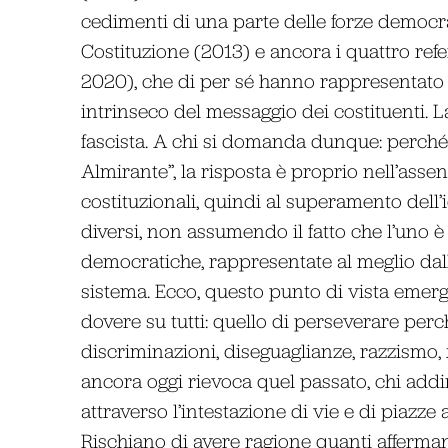
cedimenti di una parte delle forze democrati
Costituzione (2013) e ancora i quattro re
2020), che di per sé hanno rappresentato
intrinseco del messaggio dei costituenti. La
fascista. A chi si domanda dunque: perché 
Almirante”, la risposta è proprio nell’asse
costituzionali, quindi al superamento dell’
diversi, non assumendo il fatto che l’uno è
democratiche, rappresentate al meglio dalla
sistema. Ecco, questo punto di vista emer
dovere su tutti: quello di perseverare perch
discriminazioni, diseguaglianze, razzismo, 
ancora oggi rievoca quel passato, chi addir
attraverso l’intestazione di vie e di piazze 
Rischiano di avere ragione quanti affermano