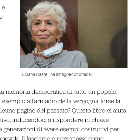
 e
e
o
Luciana Castellina (Imagoeconomica)
a memoria democratica di tutto un popolo.
d esempio all’armadio della vergogna: forse fa
une pagine del passato? Questo libro ci aiuta
tivo, inducendoci a rispondere in chiave
e generazioni di avere esempi costruttivi per
pevole. Il fascismo e personaggi come