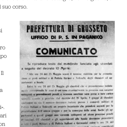
l suo corso.
i
uro
apo
Il
a
».
ari
non