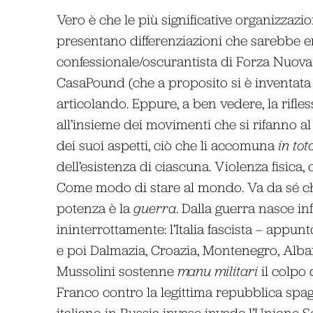
Vero è che le più significative organizzazio
presentano differenziazioni che sarebbe e
confessionale/oscurantista di Forza Nuova 
CasaPound (che a proposito si è inventata 
articolando. Eppure, a ben vedere, la rifl
all’insieme dei movimenti che si rifanno a
dei suoi aspetti, ciò che li accomuna
in tot
dell’esistenza di ciascuna. Violenza fisica,
Come modo di stare al mondo. Va da sé che
potenza è la
guerra
. Dalla guerra nasce inf
ininterrottamente: l’Italia fascista – appunto 
e poi Dalmazia, Croazia, Montenegro, Alban
Mussolini sostenne
manu militari
il colpo 
Franco contro la legittima repubblica spagn
italiano in Russia invase invade l’Unione Sov