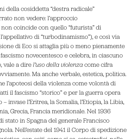
ni della cosiddetta “destra radicale”
rrato non vedere: l’approccio
non coincide con quello “futurista” di
l’appellativo di “turbodinamismo”), e così via
essione di Eco si attaglia più o meno pienamente
l fascismo novecentesco e celebra, in ciascuno
o
, vale a dire
l’uso della violenza
come cifra
 ovviamente. Ma anche verbale, estetica, politica.
 l’apoteosi della violenza come volontà di
atti il fascismo “storico” e per la guerra opera
– invase l’Eritrea, la Somalia, l’Etiopia, la Libia,
ia, Grecia, Francia meridionale. Nel 1936
di stato in Spagna del generale Francisco
ola. Nell’estate del 1941 il Corpo di spedizione
ietica, con esiti, come si sa, catastrofici, nella