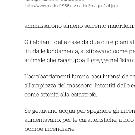
(http://www.madrid1936.es/madrid/images/sol.jpg)
ammassarono almeno seicento madrileni.
Gli abitanti delle case da due o tre piani
fin dalle fondamenta, si stipavano come pec
animale che raggruppa il gregge nell’istant
I bombardamenti furono così intensi da ren
all’ampiezza del massacro. Intontiti dalle e
come attoniti alla catastrofe.
Se gettavano acqua per spegnere gli ince
aumentavano, per le caratteristiche, a loro 
bombe incendiarie.