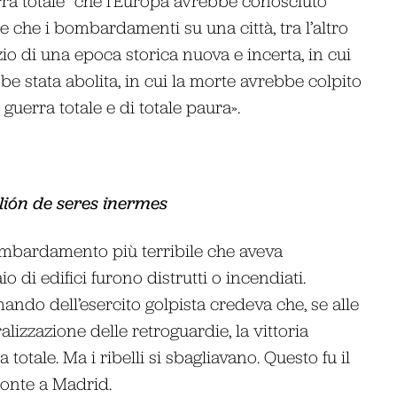
ra totale” che l’Europa avrebbe conosciuto
 che i bombardamenti su una città, tra l’altro
izio di una epoca storica nuova e incerta, in cui
ebbe stata abolita, in cui la morte avrebbe colpito
guerra totale e di totale paura».
lión de seres inermes
ombardamento più terribile che aveva
o di edifici furono distrutti o incendiati.
mando dell’esercito golpista credeva che, se alle
alizzazione delle retroguardie, la vittoria
 totale. Ma i ribelli si sbagliavano. Questo fu il
onte a Madrid.