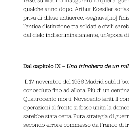
1936, su Madrid inaugurarono quella “guer
qualche anno dopo. Arthur Koestler scrisse
priva di difese antiaeree, «segnava[no] l’in
l’antica distinzione tra soldati e civili sar
dal cielo indiscriminatamente, un’epoca di 
Dal capitolo IX –
Una trinchera de un mil
Il 17 novembre del 1936 Madrid subì il b
conosciuto fino ad allora. Più di un centinai
Quattrocento morti. Novecento feriti. Il co
operazioni al fronte si fosse unita la demor
sarebbe stata certa. Pura strategia di guerra
secondo errore commesso da Franco di fr