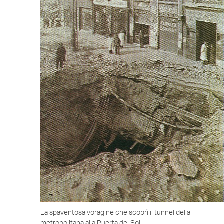
La spaventosa voragine che scoprì il tunnel della
metropolitana alla Puerta del Sol