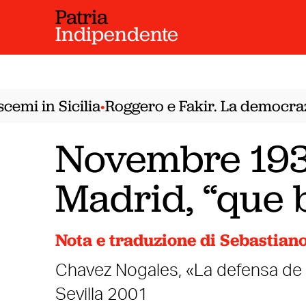
Patria
Indipendente
mi in Sicilia
Roggero e Fakir. La democrazia
•
Novembre 193
Madrid, “que b
Nota e traduzione di Sebastiano
Chavez Nogales, «La defensa de M
Sevilla 2001