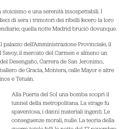
toicismo e una serenità insospettabili. I
ci di sera i trimotori dei ribelli fecero la loro
endiarie; quella notte Madrid bruciò dovunque.
il palazzo dell’Amministrazione Provinciale, il
otel Savoy, il mercato del Carmen e almeno un
l, del Desengaño, Carrera de San Jeronimo,
allero de Gracia, Montera, calle Mayor e altre
inos e Tetuán.
Alla Puerta del Sol una bomba scoprì il
tunnel della metropolitana. La strage fu
spaventosa, i danni materiali ingenti. Le
conseguenze morali, nulle. La teoria della
guerra totale fallì la notte del 17 novembre