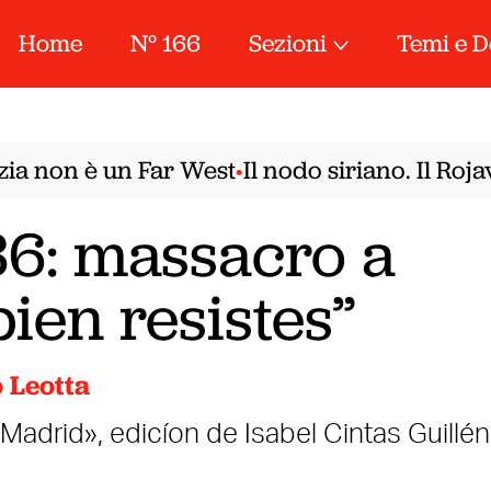
Home
N° 166
Sezioni
Temi e D
 non è un Far West
Il nodo siriano. Il Rojav
•
6: massacro a
ien resistes”
 Leotta
adrid», edicíon de Isabel Cintas Guillén