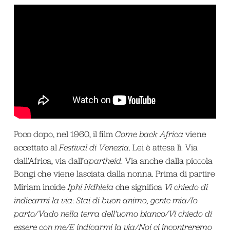
Poco dopo, nel 1960, il film
Come back Africa
viene
accettato al
Festival di Venezia
. Lei è attesa lì. Via
dall’Africa, via dall’
apartheid
. Via anche dalla piccola
Bongi che viene lasciata dalla nonna. Prima di partire
Miriam incide
Iphi Ndhlela
che significa
Vi chiedo di
indicarmi la via
:
Stai di buon animo, gente mia/Io
parto/Vado nella terra dell’uomo bianco/Vi chiedo di
essere con me/E indicarmi la via/Noi ci incontreremo