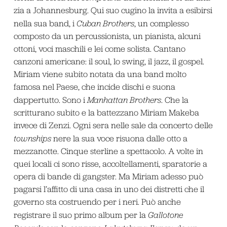
zia a Johannesburg. Qui suo cugino la invita a esibirsi
nella sua band, i
Cuban Brothers
, un complesso
composto da un percussionista, un pianista, alcuni
ottoni, voci maschili e lei come solista. Cantano
canzoni americane: il soul, lo swing, il jazz, il gospel.
Miriam viene subito notata da una band molto
famosa nel Paese, che incide dischi e suona
dappertutto. Sono i
Manhattan Brothers
. Che la
scritturano subito e la battezzano Miriam Makeba
invece di Zenzi. Ogni sera nelle sale da concerto delle
townships
nere la sua voce risuona dalle otto a
mezzanotte. Cinque sterline a spettacolo. A volte in
quei locali ci sono risse, accoltellamenti, sparatorie a
opera di bande di gangster. Ma Miriam adesso può
pagarsi l’affitto di una casa in uno dei distretti che il
governo sta costruendo per i neri. Può anche
registrare il suo primo album per la
Gallotone