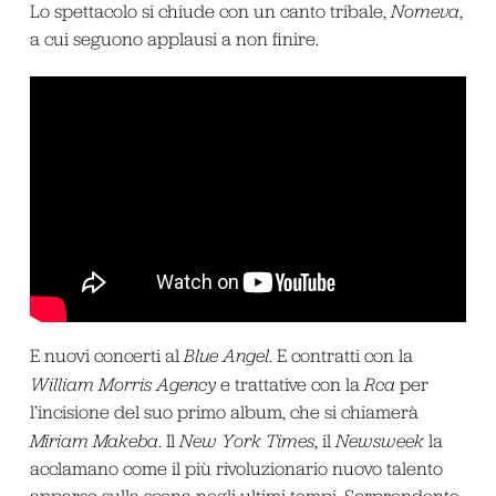
Lo spettacolo si chiude con un canto tribale,
Nomeva
,
a cui seguono applausi a non finire.
E nuovi concerti al
Blue Angel
. E contratti con la
William Morris Agency
e trattative con la
Rca
per
l’incisione del suo primo album, che si chiamerà
Miriam Makeba
. Il
New York Times
, il
Newsweek
la
acclamano come il più rivoluzionario nuovo talento
apparso sulla scena negli ultimi tempi. Sorprendente.