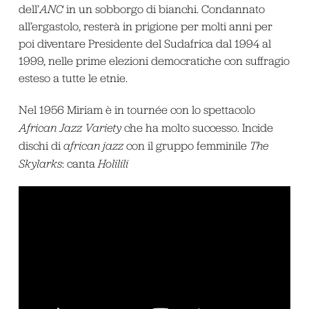
dell’
ANC
in un sobborgo di bianchi. Condannato
all’ergastolo, resterà in prigione per molti anni per
poi diventare Presidente del Sudafrica dal 1994 al
1999, nelle prime elezioni democratiche con suffragio
esteso a tutte le etnie.
Nel 1956 Miriam è in tournée con lo spettacolo
African Jazz Variety
che ha molto successo. Incide
dischi di
african jazz
con il gruppo femminile
The
Skylarks
: canta
Holilili