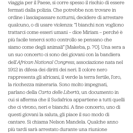
viaggia per il Paese, si corre spesso il rischio di essere
fermati dalla polizia. Che potrebbe non trovare in
ordine i lasciapassare notturni, decidere di arrestare
qualcuno, o di usare violenza: “I bianchi non vogliono
trattarci come esseri umani – dice Miriam – perché è
più facile tenerci sotto controllo se pensano che
siamo come degli animali” [Makeba, p. 70]. Una sera a
un suo concerto ci sono dei giovani con la bandiera
dell’
African National Congress
, associazione nata nel
1912 in difesa dei diritti dei neri. Il colore nero
rappresenta gli africani, il verde la terra fertile, l’oro,
la ricchezza mineraria. Sono molto impegnati,
parlano della
Carta delle Libertà
, un documento in
cui si afferma che il Sudafrica appartiene a tutti quelli
che ci vivono, neri e bianchi. A fine concerto, uno di
questi giovani la saluta, gli piace il suo modo di
cantare. Si chiama Nelson Mandela. Qualche anno
più tardi sarà arrestato durante una riunione