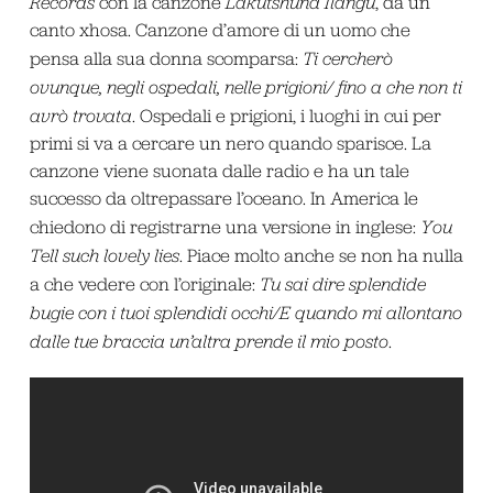
Records
con la canzone
Lakutshuna Ilangu
, da un
canto xhosa. Canzone d’amore di un uomo che
pensa alla sua donna scomparsa:
Ti cercherò
ovunque, negli ospedali, nelle prigioni/ fino a che non ti
avrò trovata
. Ospedali e prigioni, i luoghi in cui per
primi si va a cercare un nero quando sparisce. La
canzone viene suonata dalle radio e ha un tale
successo da oltrepassare l’oceano. In America le
chiedono di registrarne una versione in inglese:
You
Tell such lovely lies
. Piace molto anche se non ha nulla
a che vedere con l’originale:
Tu sai dire splendide
bugie con i tuoi splendidi occhi/E quando mi allontano
dalle tue braccia un’altra prende il mio posto
.