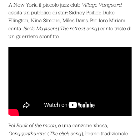
A New York, il piccolo jazz club
Village Vanguard
ospita un pubblico di star: Sidney Poitier, Duke
Ellington, Nina Simone, Miles Davis. Per loro Miriam
canta
Jikele Mayweni
(
The retreat song
) canto triste di
un guerriero sconfitto.
Poi
Back of the moon
, e una canzone xhosa,
Qonqgonthwane
(
The click song
), brano tradizionale