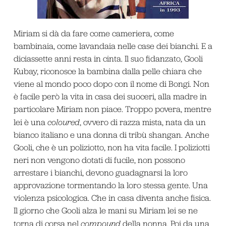
Miriam si dà da fare come cameriera, come
bambinaia, come lavandaia nelle case dei bianchi. E a
diciassette anni resta in cinta. Il suo fidanzato, Gooli
Kubay, riconosce la bambina dalla pelle chiara che
viene al mondo poco dopo con il nome di Bongi. Non
è facile però la vita in casa dei suoceri, alla madre in
particolare Miriam non piace. Troppo povera, mentre
lei è una
coloured
, ovvero di razza mista, nata da un
bianco italiano e una donna di tribù shangan. Anche
Gooli, che è un poliziotto, non ha vita facile. I poliziotti
neri non vengono dotati di fucile, non possono
arrestare i bianchi, devono guadagnarsi la loro
approvazione tormentando la loro stessa gente. Una
violenza psicologica. Che in casa diventa anche fisica.
Il giorno che Gooli alza le mani su Miriam lei se ne
torna di corsa nel
compound
della nonna. Poi da una