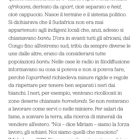
afrikaans
, derivato da
apart
, cioè separato e
heid
,
cioè cappuccio. Nasce il termine e il sistema politico.
Si dichiarava che il Sudafrica non era mai
appartenuto agli indigeni locali che, anzi, adesso si
chiamavano
bantu
. D’ora in avanti tutti gli africani, dal
Congo fino all’estremo sud, tribù da sempre diverse le
une dalle altre, erano da considerarsi tutte
popolazioni
bantu
. Nelle case le radio in filodiffusione
informavano su cosa si poteva e non si poteva fare,
perché l’
apartheid
richiedeva misure rigide e regole
da rispettare per tenere ben separati i neri dai
bianchi. I neri, per esempio, venivano ricollocati in
zone deserte chiamate
homelands
. Se non restavano
a lavorare come servi o nelle miniere. Per salari da
fame, a scavare la terra, alla ricerca di minerali da
vendere all’estero. “Noi – dice Miriam – siamo la forza
lavoro, gli schiavi. Noi siamo quelli che muoiono”