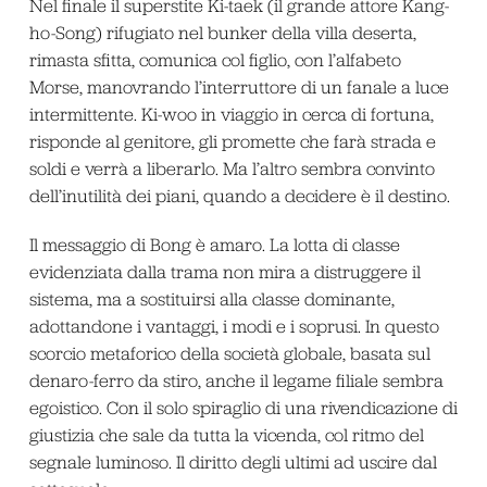
Nel finale il superstite Ki-taek (il grande attore Kang-
ho-Song) rifugiato nel bunker della villa deserta,
rimasta sfitta, comunica col figlio, con l’alfabeto
Morse, manovrando l’interruttore di un fanale a luce
intermittente. Ki-woo in viaggio in cerca di fortuna,
risponde al genitore, gli promette che farà strada e
soldi e verrà a liberarlo. Ma l’altro sembra convinto
dell’inutilità dei piani, quando a decidere è il destino.
Il messaggio di Bong è amaro. La lotta di classe
evidenziata dalla trama non mira a distruggere il
sistema, ma a sostituirsi alla classe dominante,
adottandone i vantaggi, i modi e i soprusi. In questo
scorcio metaforico della società globale, basata sul
denaro-ferro da stiro, anche il legame filiale sembra
egoistico. Con il solo spiraglio di una rivendicazione di
giustizia che sale da tutta la vicenda, col ritmo del
segnale luminoso. Il diritto degli ultimi ad uscire dal