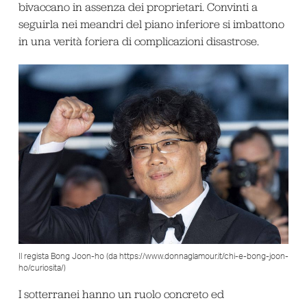
bivaccano in assenza dei proprietari. Convinti a
seguirla nei meandri del piano inferiore si imbattono
in una verità foriera di complicazioni disastrose.
Il regista Bong Joon-ho (da https://www.donnaglamour.it/chi-e-bong-joon-
ho/curiosita/)
I sotterranei hanno un ruolo concreto ed