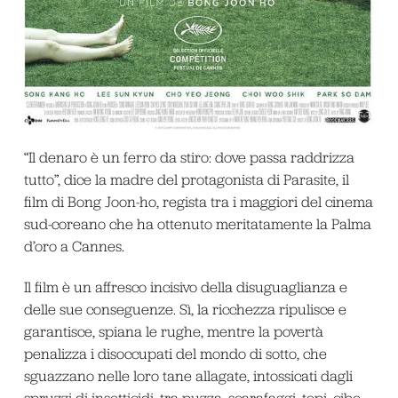
“Il denaro è un ferro da stiro: dove passa raddrizza
tutto”, dice la madre del protagonista di Parasite, il
film di Bong Joon-ho, regista tra i maggiori del cinema
sud-coreano che ha ottenuto meritatamente la Palma
d’oro a Cannes.
Il film è un affresco incisivo della disuguaglianza e
delle sue conseguenze. Sì, la ricchezza ripulisce e
garantisce, spiana le rughe, mentre la povertà
penalizza i disoccupati del mondo di sotto, che
sguazzano nelle loro tane allagate, intossicati dagli
spruzzi di insetticidi, tra puzza, scarafaggi, topi, cibo