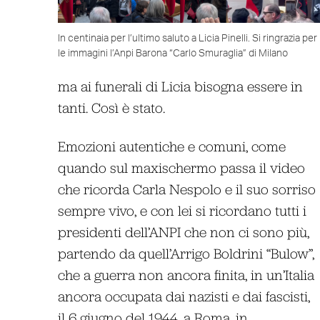
In centinaia per l’ultimo saluto a Licia Pinelli. Si ringrazia per
le immagini l’Anpi Barona “Carlo Smuraglia” di Milano
ma ai funerali di Licia bisogna essere in
tanti. Così è stato.
Emozioni autentiche e comuni, come
quando sul maxischermo passa il video
che ricorda Carla Nespolo e il suo sorriso
sempre vivo, e con lei si ricordano tutti i
presidenti dell’ANPI che non ci sono più,
partendo da quell’Arrigo Boldrini “Bulow”,
che a guerra non ancora finita, in un’Italia
ancora occupata dai nazisti e dai fascisti,
il 6 giugno del 1944, a Roma, in