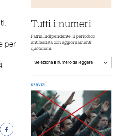
Tutti i numeri
i.
Patria Indipendente, il periodico
antifascista con aggiornamenti
e per
quotidiani.
4-
SERVIZI