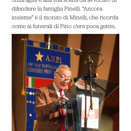
difendere la famiglia Pinelli. “Ancora
insieme” è il monito di Minelli, che ricorda
come ai funerali di Pino c’era poca gente,